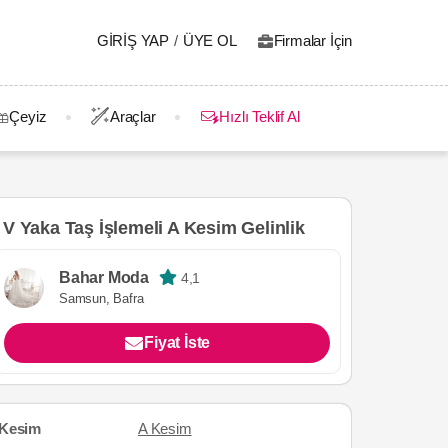
GIRIŞ YAP
/
ÜYE OL
Firmalar İçin
Çeyiz
Araçlar
Hızlı Teklif Al
V Yaka Taş İşlemeli A Kesim Gelinlik
Bahar Moda
4,1
Samsun, Bafra
Fiyat İste
Kesim
A Kesim