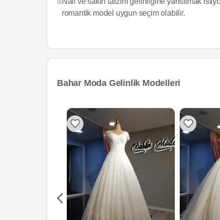
Naif ve sakin tarzını gelinliğine yansıtmak isti
romantik model uygun seçim olabilir.
Bahar Moda Gelinlik Modelleri