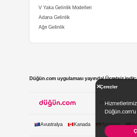
V Yaka Gelinlik Modelleri
Adana Gelinlik
Ağrı Gelinlik
Düğün.com uygulaması yayında! Ücretsiz indir:
Çerezler
Firmalar İçin
Hizmetlerimiz
Düğün.com'u k
Avustralya
Kanada
Almanya
Su
Ç