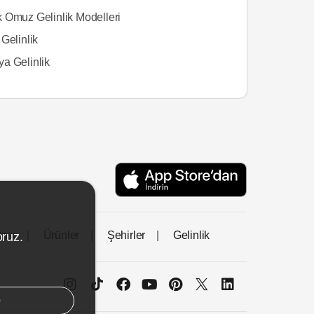
 Omuz Gelinlik Modelleri
Gelinlik
a Gelinlik
tası
Ürünler
Şehirler
Gelinlik
oruz.
e