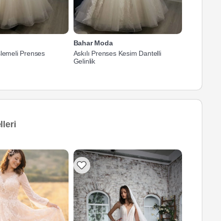
Bahar Moda
Bahar Mo
şlemeli Prenses
Askılı Prenses Kesim Dantelli
V Yaka Taş 
Gelinlik
leri