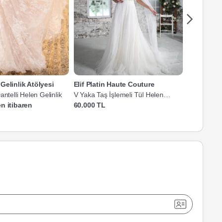
Gelinlik Atölyesi
Elif Platin Haute Couture
Filizin M
antelli Helen Gelinlik
V Yaka Taş İşlemeli Tül Helen
V Yaka Fra
Gelinlik
Gelinlik
n itibaren
60.000 TL