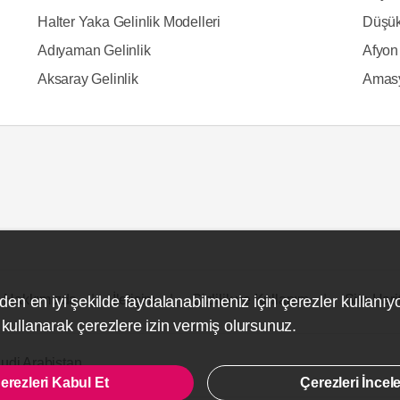
Halter Yaka Gelinlik Modelleri
Düşük
Adıyaman Gelinlik
Afyon 
Aksaray Gelinlik
Amasy
Hakkımızda
İletişim
Gizlilik ve Kullanım
Site Hari
den en iyi şekilde faydalanabilmeniz için çerezler kullanıy
ullanarak çerezlere izin vermiş olursunuz.
udi Arabistan
erezleri Kabul Et
Çerezleri İncel