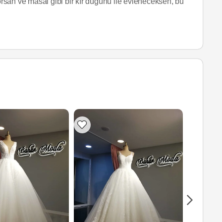
yorsan ve masal gibi bir kır düğünü ile evleneceksen, bu