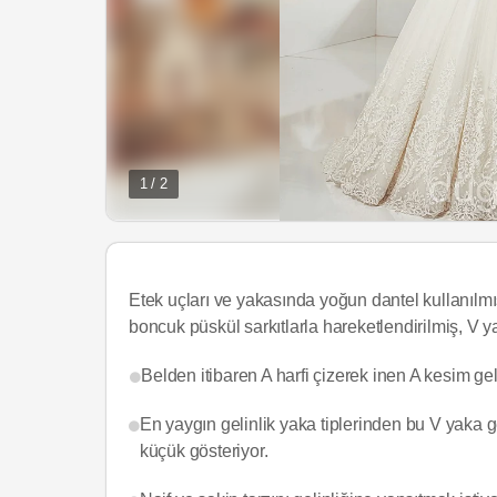
1 / 2
Etek uçları ve yakasında yoğun dantel kullanılmış
boncuk püskül sarkıtlarla hareketlendirilmiş, V y
Belden itibaren A harfi çizerek inen A kesim gelin
En yaygın gelinlik yaka tiplerinden bu V yaka 
küçük gösteriyor.