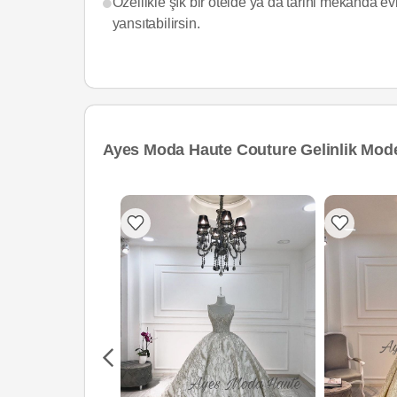
Özellikle şık bir otelde ya da tarihi mekanda evl
yansıtabilirsin.
Ayes Moda Haute Couture Gelinlik Mode