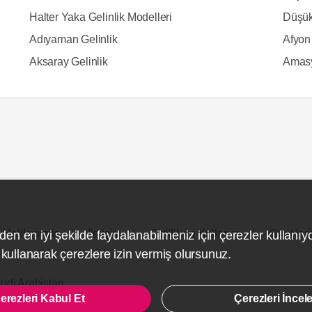
Halter Yaka Gelinlik Modelleri
Düşük
Adıyaman Gelinlik
Afyon 
Aksaray Gelinlik
Amasy
Hakkımızda
İletişim
Gizlilik ve Kullanım
Site Hari
den en iyi şekilde faydalanabilmeniz için çerezler kullanıy
ullanarak çerezlere izin vermiş olursunuz.
udi Arabistan
erezleri Kabul Et
Çerezleri İncel