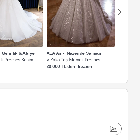
n Gelinlik & Abiye
ALA Asr-ı Nazende Samsun
Berruda 
lli Prenses Kesim
V Yaka Taş İşlemeli Prenses
V Yaka Uzu
Gelinlik
Gelinlik
20.000 TL'den itibaren
15.000 TL'