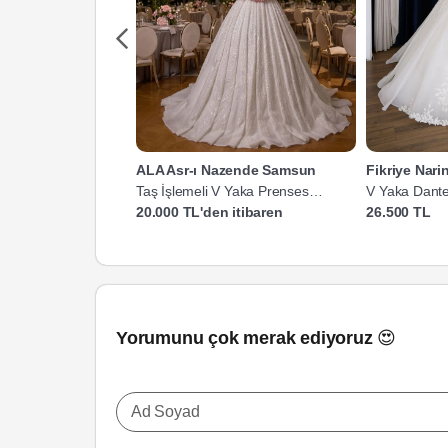
ALA Asr-ı Nazende Samsun
Fikriye Nari
Taş İşlemeli V Yaka Prenses
V Yaka Dante
Gelinlik
Gelinlik
20.000 TL'den itibaren
26.500 TL
Yorumunu çok merak ediyoruz 😍
Ad Soyad