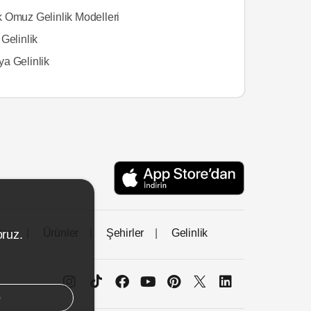
 Omuz Gelinlik Modelleri
Gelinlik
a Gelinlik
tası
Ürünler
Şehirler
Gelinlik
oruz.
e