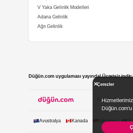
V Yaka Gelinlik Modelleri
Adana Gelinlik
Ağrı Gelinlik
Düğün.com uygulaması yayında! Ücretsiz indir:
Çerezler
Firmalar İçin
Hizmetlerimiz
Düğün.com'u k
Avustralya
Kanada
Almanya
Su
Ç