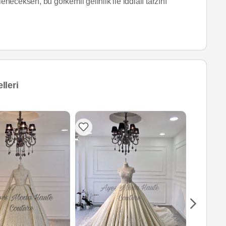
eneceksen, bu görkemli gelinlik ile iddialı tarzını
lleri