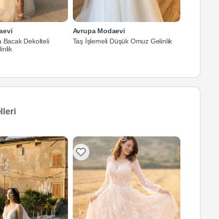
aevi
Avrupa Modaevi
Avrupa Mo
 Bacak Dekolteli
Taş İşlemeli Düşük Omuz Gelinlik
V Yaka İnce
nlik
leri