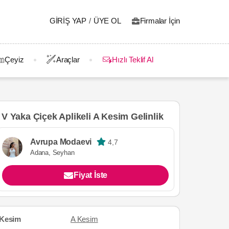
GIRIŞ YAP
/
ÜYE OL
Firmalar İçin
Çeyiz
Araçlar
Hızlı Teklif Al
V Yaka Çiçek Aplikeli A Kesim Gelinlik
Avrupa Modaevi
4,7
Adana, Seyhan
Fiyat İste
Kesim
A Kesim