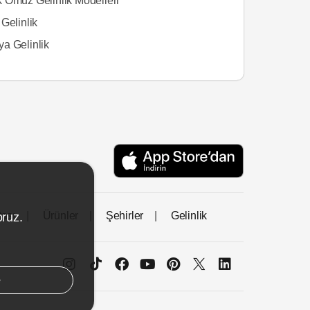
 Omuz Gelinlik Modelleri
Gelinlik
a Gelinlik
tası
Ürünler
Şehirler
Gelinlik
oruz.
e