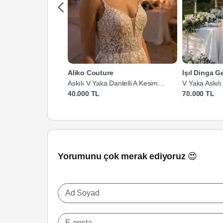
Aliko Couture
Işıl Dinga Ge
Askılı V Yaka Dantelli A Kesim
V Yaka Askılı
Gelinlik
40.000 TL
70.000 TL
Yorumunu çok merak ediyoruz 😍
Ad Soyad
E-posta