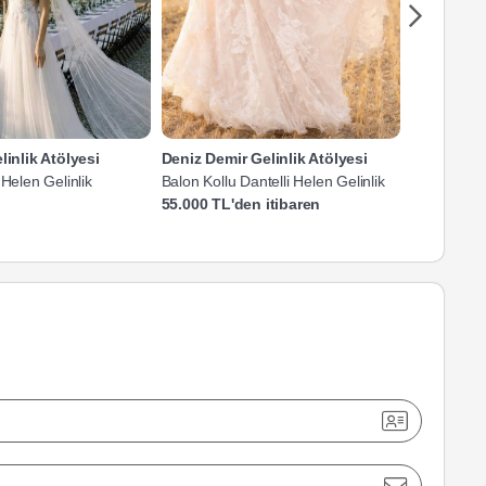
linlik Atölyesi
Deniz Demir Gelinlik Atölyesi
Süveyla Ba
 Helen Gelinlik
Balon Kollu Dantelli Helen Gelinlik
V Yaka Ask
Gelinlik
55.000 TL'den itibaren
45.000 TL