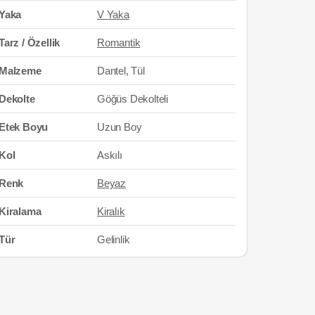
Yaka
V Yaka
Tarz / Özellik
Romantik
Malzeme
Dantel, Tül
Dekolte
Göğüs Dekolteli
Etek Boyu
Uzun Boy
Kol
Askılı
Renk
Beyaz
Kiralama
Kiralık
Tür
Gelinlik