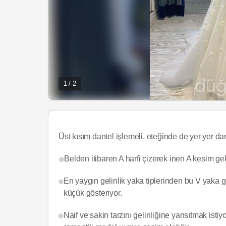
1 / 2
Üst kısım dantel işlemeli, eteğinde de yer yer dant
Belden itibaren A harfi çizerek inen A kesim gelin
En yaygın gelinlik yaka tiplerinden bu V yaka 
küçük gösteriyor.
Naif ve sakin tarzını gelinliğine yansıtmak isti