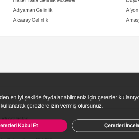
Halter Yaka Gelinlik Modelleri
Düşük
Adıyaman Gelinlik
Afyon 
Aksaray Gelinlik
Amasy
Hakkımızda
İletişim
Gizlilik ve Kullanım
Site Hari
den en iyi şekilde faydalanabilmeniz için çerezler kullanıy
ullanarak çerezlere izin vermiş olursunuz.
udi Arabistan
erezleri Kabul Et
Çerezleri İncel