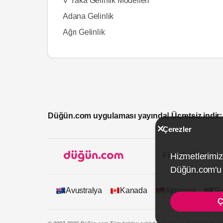
V Yaka Gelinlik Modelleri
Adana Gelinlik
Ağrı Gelinlik
Düğün.com uygulaması yayında! Ücretsiz indir:
Çerezler
Firmalar İçin
Hizmetlerimiz
Düğün.com'u k
Avustralya
Kanada
Almanya
Su
Ç