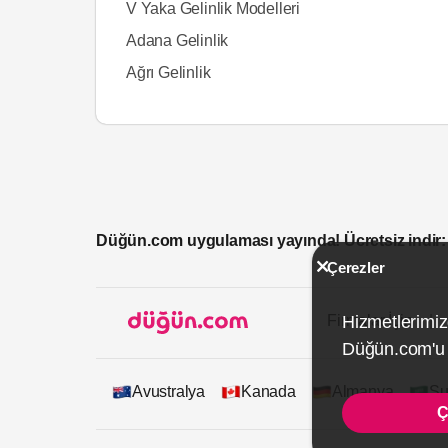
V Yaka Gelinlik Modelleri
Adana Gelinlik
Ağrı Gelinlik
Düğün.com uygulaması yayında! Ücretsiz indir:
Çerezler
Firmalar İçin
Hizmetlerimiz
Düğün.com'u k
Avustralya
Kanada
Almanya
Su
Ç