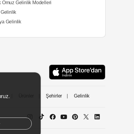
 Omuz Gelinlik Modelleri
Gelinlik
a Gelinlik
tası
Ürünler
Şehirler
Gelinlik
oruz.
e