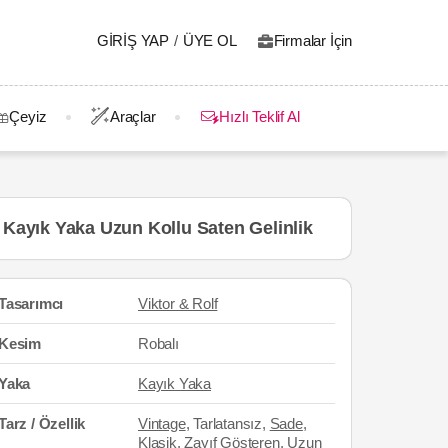
GIRIŞ YAP
/
ÜYE OL
Firmalar İçin
Çeyiz
Araçlar
Hızlı Teklif Al
Kayık Yaka Uzun Kollu Saten Gelinlik
Tasarımcı
Viktor & Rolf
Kesim
Robalı
Yaka
Kayık Yaka
Tarz / Özellik
Vintage
, Tarlatansız,
Sade
,
Klasik
, Zayıf Gösteren, Uzun