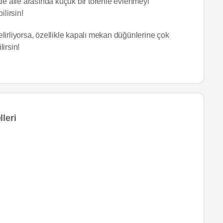
le aile arasında küçük bir törenle evlenmeyi
ilirsin!
lirliyorsa, özellikle kapalı mekan düğünlerine çok
lirsin!
leri