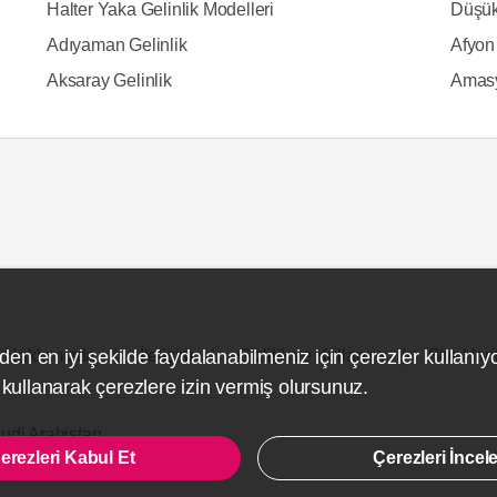
Halter Yaka Gelinlik Modelleri
Düşük
Adıyaman Gelinlik
Afyon 
Aksaray Gelinlik
Amasy
Hakkımızda
İletişim
Gizlilik ve Kullanım
Site Hari
den en iyi şekilde faydalanabilmeniz için çerezler kullanıy
ullanarak çerezlere izin vermiş olursunuz.
udi Arabistan
erezleri Kabul Et
Çerezleri İncel