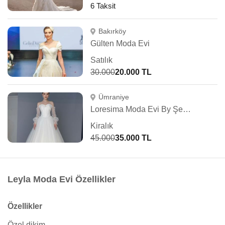
6 Taksit
Bakırköy
Gülten Moda Evi
Satılık
30.000
20.000 TL
Ümraniye
Loresima Moda Evi By Şennur Kosif
Kiralık
45.000
35.000 TL
Leyla Moda Evi Özellikler
Özellikler
Özel dikim