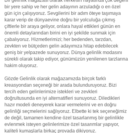
Bir gelinlik mağazası olarak herkesin hayatında çok değerli
bir yere sahip ve her gelin adayının arzuladığı o en özel
gün için çalışıyoruz. Sevgilerini bir adım öteye taşımaya
karar verip de dünyaevine doğru bir yolculuğa çıkmış
çiftlerle bir araya geliyor, onlara hayal ettikleri günün en
önemli detaylarından birini en iyi şekilde sunmak için
çabalıyoruz. Hizmetlerimizi; her bedenden, tarzdan,
zevkten ve bütçeden gelin adayımıza hitap edebilecek
geniş bir yelpazede sunuyoruz. Dünya gelinlik modasını
sürekli olarak takip ediyor, günümüzün yenilenen tarzlarına
hakim oluyoruz.
Gözde Gelinlik olarak mağazamızda birçok farklı
kreasyondan seçeneği bir arada bulunduruyoruz. Bizi
tercih eden gelinlerimize istekleri ve zevkleri
doğrultusunda en iyi alternatifleri sunuyoruz. Diledikleri
hazır modeli deneyerek karar vermelerini ve en doğru
gelinliği seçmelerini sağlıyoruz. Elbette ki tek seçeneğimiz
de değil, tamamen kendine özel tasarlanmış bir gelinlikle
evlenmek isteyen gelinlerimize özel tasarımlar yapıyor,
kaliteli kumaşlarla birkaç provada dikiyoruz.