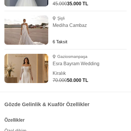
45.000
35.000 TL
Şişli
Mediha Cambaz
6 Taksit
Gaziosmanpaşa
Esra Bayram Wedding
Kiralık
70.000
50.000 TL
Gözde Gelinlik & Kuaför Özellikler
Özellikler
Özel dikim