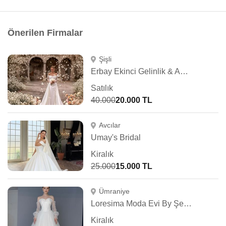
Önerilen Firmalar
Şişli
Erbay Ekinci Gelinlik & Abiye
Satılık
40.000
20.000 TL
Avcılar
Umay's Bridal
Kiralık
25.000
15.000 TL
Ümraniye
Loresima Moda Evi By Şennur Kosif
Kiralık