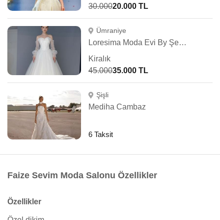
30.000
20.000 TL
Ümraniye
Loresima Moda Evi By Şennur Kosif
Kiralık
45.000
35.000 TL
Şişli
Mediha Cambaz
6 Taksit
Faize Sevim Moda Salonu Özellikler
Özellikler
Özel dikim