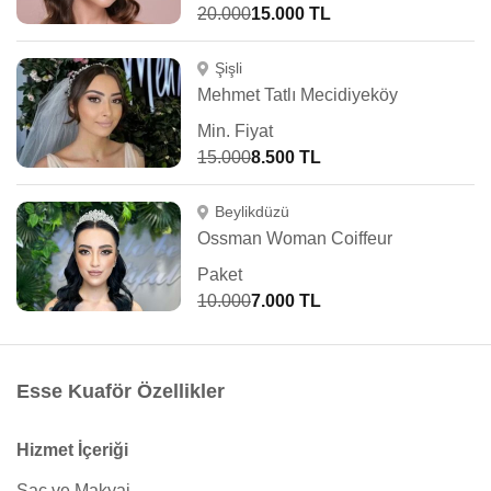
20.000
15.000 TL
Şişli
Mehmet Tatlı Mecidiyeköy
Min. Fiyat
15.000
8.500 TL
Beylikdüzü
Ossman Woman Coiffeur
Paket
10.000
7.000 TL
Esse Kuaför Özellikler
Hizmet İçeriği
Saç ve Makyaj