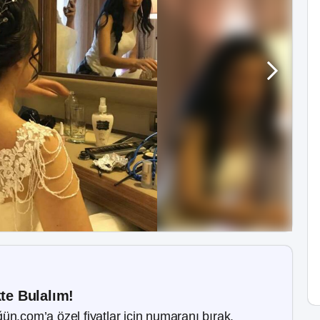
kte Bulalım!
ün.com’a özel fiyatlar için numaranı bırak.