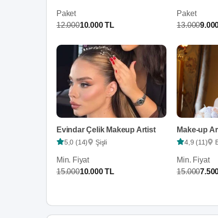
Paket
Paket
12.000
10.000 TL
13.000
9.00
Evindar Çelik Makeup Artist
Make-up Ar
5,0 (14)
Şişli
4,9 (11)
Min. Fiyat
Min. Fiyat
15.000
10.000 TL
15.000
7.50