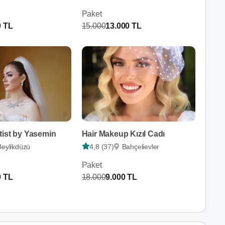
Paket
0 TL
15.000
13.000 TL
tist by Yasemin
Hair Makeup Kızıl Cadı
Beylikdüzü
4,8 (37)
Bahçelievler
Paket
0 TL
18.000
9.000 TL