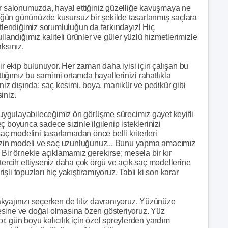
ör salonumuzda, hayal ettiğiniz güzelliğe kavuşmaya ne
ğün gününüzde kusursuz bir şekilde tasarlanmış saçlara
stlendiğimiz sorumluluğun da farkındayız! Hiç
llandığımız kaliteli ürünler ve güler yüzlü hizmetlerimizle
ksınız.
 ekip bulunuyor. Her zaman daha iyisi için çalışan bu
ttığımız bu samimi ortamda hayallerinizi rahatlıkla
niz dışında; saç kesimi, boya, manikür ve pedikür gibi
siniz.
ygulayabileceğimiz ön görüşme sürecimiz gayet keyifli
 boyunca sadece sizinle ilgilenip isteklerinizi
saç modelini tasarlamadan önce belli kriterleri
inizin modeli ve saç uzunluğunuz... Bunu yapma amacımız
 Bir örnekle açıklamamız gerekirse; mesela bir kır
tercih ettiyseniz daha çok örgü ve açık saç modellerine
li topuzları hiç yakıştıramıyoruz. Tabii ki son karar
kyajınızı seçerken de titiz davranıyoruz. Yüzünüze
esine ve doğal olmasına özen gösteriyoruz. Yüz
yor, gün boyu kalıcılık için özel spreylerden yardım