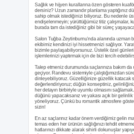
Sağlık ve hijyen kurallarına özen gösteren kuaf
dersiniz? Uzun zamandır planlama yaptığınız dü
sahip olmak istediğinizi biliyoruz. Bu nedenle ü
endişelenmeyin; yürüttüğümüz titiz çalışmalar, ku
burada tam da istediğiniz gibi bir süreç yaşayaca
Salon Tuğba Zeytinburnu'nda alanında uzman bir
ekibimiz kendinizi iyi hissetmenizi sağlıyor. Yara
bizimle paylaşabiliyorsunuz. Üstelik özel günleri
işlemlerinizi yaptırmak için de bizi tercih edebilir
Talep etmeniz durumunda saçlarınıza bakım da u
geçiyor. Randevu sistemiyle çalıştığımızdan süreç
dinleyebiliyoruz. Güzelliğinize güzellik katacak 
değerlendiriyoruz; düğün konseptiniz, gelinliğ
her detayın birbiriyle uyumlu olmasını sağlamak.
düğünü yapacaksanız ve yakası açık bir gelinlik 
yöneliyoruz. Çünkü bu romantik atmosfere gösteriş
sizin!
En az saçlarınız kadar önem verdiğimiz gelin ma
temas eden her ürünün sağlığınızı tehdit etmem
hatlarınızı dikkate alarak sihirli dokunuşlar yapı