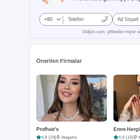
Ad Soyad
Düğün.com, çiftlerden hiçbir se
Önerilen Firmalar
Profhair's
Emre Hergü
4,8 (29)
Ataşehir
4,6 (15)