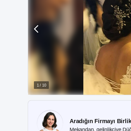
1 / 10
Aradığın Firmayı Birli
Mekandan, gelinlikçiye Düğ