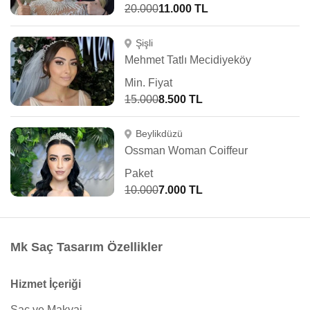
20.000
11.000 TL
Şişli
Mehmet Tatlı Mecidiyeköy
Min. Fiyat
15.000
8.500 TL
Beylikdüzü
Ossman Woman Coiffeur
Paket
10.000
7.000 TL
Mk Saç Tasarım Özellikler
Hizmet İçeriği
Saç ve Makyaj