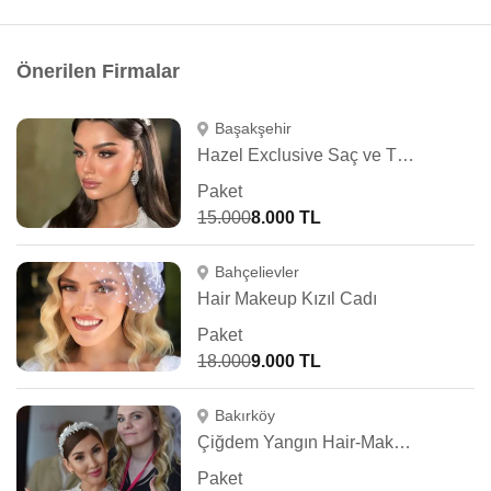
Önerilen Firmalar
Başakşehir
Hazel Exclusive Saç ve Türban Tasarım
Paket
15.000
8.000 TL
Bahçelievler
Hair Makeup Kızıl Cadı
Paket
18.000
9.000 TL
Bakırköy
Çiğdem Yangın Hair-Makeup Artist
Paket