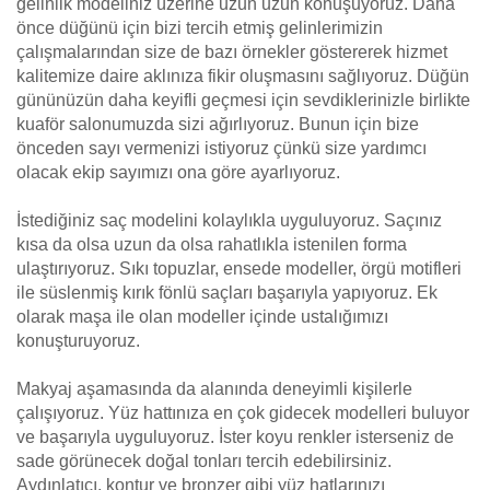
gelinlik modeliniz üzerine uzun uzun konuşuyoruz. Daha
önce düğünü için bizi tercih etmiş gelinlerimizin
çalışmalarından size de bazı örnekler göstererek hizmet
kalitemize daire aklınıza fikir oluşmasını sağlıyoruz. Düğün
gününüzün daha keyifli geçmesi için sevdiklerinizle birlikte
kuaför salonumuzda sizi ağırlıyoruz. Bunun için bize
önceden sayı vermenizi istiyoruz çünkü size yardımcı
olacak ekip sayımızı ona göre ayarlıyoruz.
İstediğiniz saç modelini kolaylıkla uyguluyoruz. Saçınız
kısa da olsa uzun da olsa rahatlıkla istenilen forma
ulaştırıyoruz. Sıkı topuzlar, ensede modeller, örgü motifleri
ile süslenmiş kırık fönlü saçları başarıyla yapıyoruz. Ek
olarak maşa ile olan modeller içinde ustalığımızı
konuşturuyoruz.
Makyaj aşamasında da alanında deneyimli kişilerle
çalışıyoruz. Yüz hattınıza en çok gidecek modelleri buluyor
ve başarıyla uyguluyoruz. İster koyu renkler isterseniz de
sade görünecek doğal tonları tercih edebilirsiniz.
Aydınlatıcı, kontur ve bronzer gibi yüz hatlarınızı