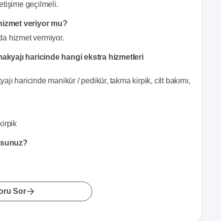
etişime geçilmeli.
hizmet veriyor mu?
da hizmet vermiyor.
akyajı haricinde hangi ekstra hizmetleri
ı haricinde manikür / pedikür, takma kirpik, cilt bakımı,
kirpik
orsunuz?
oru Sor