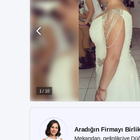
1 / 10
Aradığın Firmayı Birli
Mekandan, gelinlikçiye Düğ