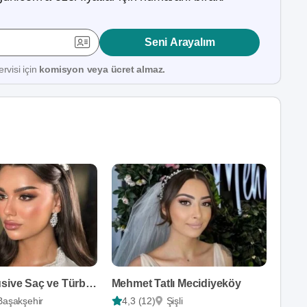
Seni Arayalım
rvisi için
komisyon veya ücret almaz.
Hazel Exclusive Saç ve Türban Tasarım
Mehmet Tatlı Mecidiyeköy
Başakşehir
4,3 (12)
Şişli