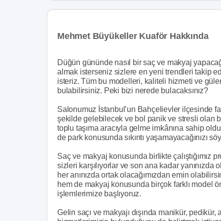
Mehmet Büyükeller Kuaför Hakkında
Düğün gününde nasıl bir saç ve makyaj yapacağı
almak isterseniz sizlere en yeni trendleri takip
isteriz. Tüm bu modelleri, kaliteli hizmeti ve gü
bulabilirsiniz. Peki bizi nerede bulacaksınız?
Salonumuz İstanbul’un Bahçelievler ilçesinde fa
şekilde gelebilecek ve bol panik ve stresli ola
toplu taşıma aracıyla gelme imkânına sahip olduğu
de park konusunda sıkıntı yaşamayacağınızı söy
Saç ve makyaj konusunda birlikte çalıştığımız p
sizleri karşılıyorlar ve son ana kadar yanınızda
her anınızda ortak olacağımızdan emin olabilirsi
hem de makyaj konusunda birçok farklı model öne
işlemlerimize başlıyoruz.
Gelin saçı ve makyajı dışında manikür, pedikür, ağ