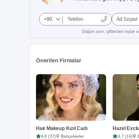
Ad Soyad
Düğün.com, çiftlerden hiçbir se
Önerilen Firmalar
Hair Makeup Kızıl Cadı
4,8 (37)
Bahçelievler
4,7 (16)