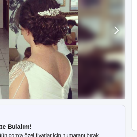
kte Bulalım!
ün.com’a özel fiyatlar için numaranı bırak.