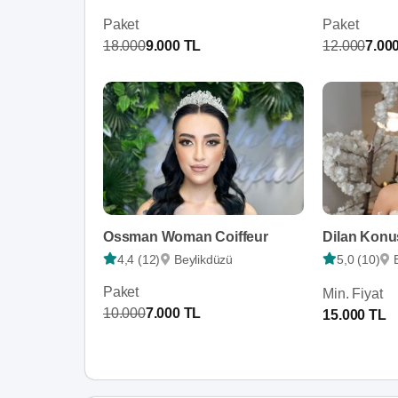
Paket
Paket
18.000
9.000 TL
12.000
7.00
Ossman Woman Coiffeur
4,4 (12)
Beylikdüzü
5,0 (10)
Paket
Min. Fiyat
10.000
7.000 TL
15.000 TL