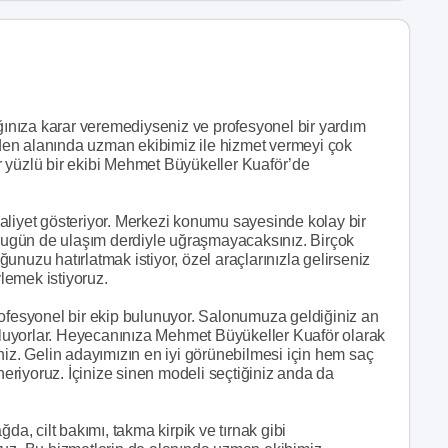
nıza karar veremediyseniz ve profesyonel bir yardım
 eden alanında uzman ekibimiz ile hizmet vermeyi çok
ler yüzlü bir ekibi Mehmet Büyükeller Kuaför’de
aliyet gösteriyor. Merkezi konumu sayesinde kolay bir
n bugün de ulaşım derdiyle uğraşmayacaksınız. Birçok
nuzu hatırlatmak istiyor, özel araçlarınızla gelirseniz
lemek istiyoruz.
rofesyonel bir ekip bulunuyor. Salonumuza geldiğiniz an
 oluyorlar. Heyecanınıza Mehmet Büyükeller Kuaför olarak
niz. Gelin adayımızın en iyi görünebilmesi için hem saç
riyoruz. İçinize sinen modeli seçtiğiniz anda da
da, cilt bakımı, takma kirpik ve tırnak gibi