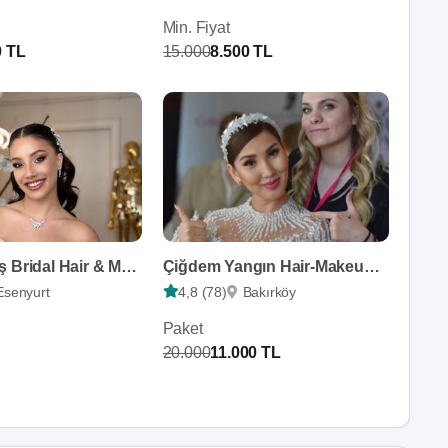
Min. Fiyat
0 TL
15.000
8.500 TL
Dilan Konuş Bridal Hair & Make up Studio
Çiğdem Yangın Hair-Makeup Artist
Esenyurt
4,8 (78)
Bakırköy
Paket
20.000
11.000 TL