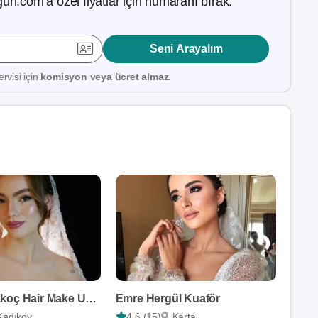
ün.com’a özel fiyatlar için numaranı bırak.
Seni Arayalım
rvisi için
komisyon veya ücret almaz.
Özlem Karakoç Hair Make Up Artist
Emre Hergül Kuaför
Kadıköy
4,6 (15)
Kartal