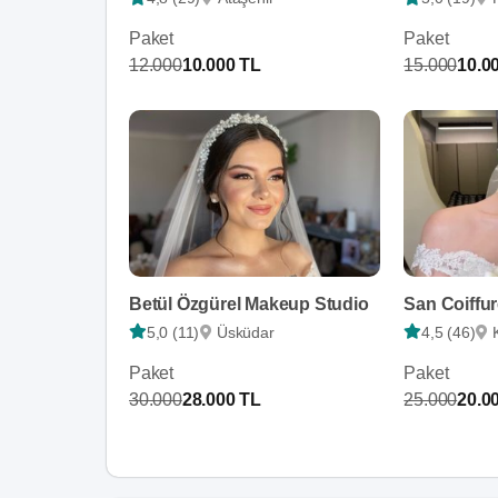
Paket
Paket
12.000
10.000 TL
15.000
10.0
Betül Özgürel Makeup Studio
San Coiffu
5,0 (11)
Üsküdar
4,5 (46)
Paket
Paket
30.000
28.000 TL
25.000
20.0