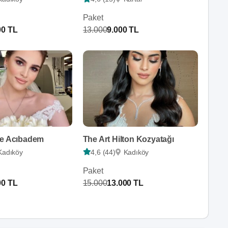
Paket
00 TL
13.000
9.000 TL
re Acıbadem
The Art Hilton Kozyatağı
Kadıköy
4,6 (44)
Kadıköy
Paket
00 TL
15.000
13.000 TL