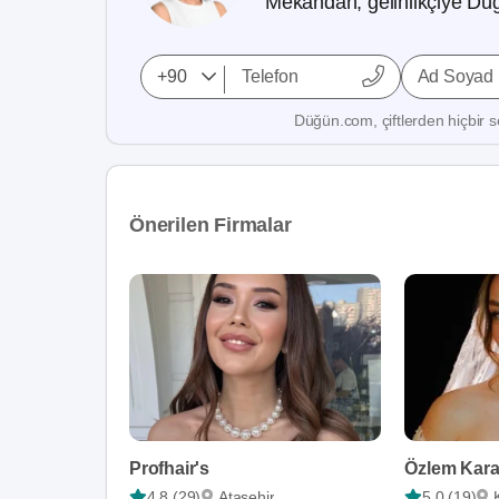
Mekandan, gelinlikçiye Düğ
Ad Soyad
Düğün.com, çiftlerden hiçbir se
Önerilen Firmalar
Profhair's
4,8 (29)
Ataşehir
5,0 (19)