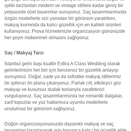
ışıltılı tarzlardan modern ve vintage stillere kadar geniş bir
yelpazede özel tasarımlar sunuyoruz. Saç tasarımlarımızda
özgün modellerle sizi yansıtan bir görünüm yaratırken,
makyaj kısmında da kalıcı güzellik için en kaliteli ürünleri
kullanıyoruz. Prova hizmetimizle organizasyon gününüzde
her şeyin mükemmel olmasını sağlıyoruz.
Saç / Makyaj Tarzı
İstanbul gelin başı kuaför Esfira A Class Wedding olarak
gelinlerimizin her biri için benzersiz bir güzellik anlayışı
sunuyoruz. Doğal, sade ya da sofistike makyaj stillerimiz
ile ışıltınızı ön plana çıkarıyoruz. Parlak cilt, etkileyici göz
makyajı ve kusursuz dudak tonlarıyla zarafetinizi
vurguluyoruz. Saç tasarımlarımızda ise romantik dalgalar,
zarif topuzlar ve yüz hatlarınıza uyumlu modellerle
unutulmaz bir görünüm sağlıyoruz.
Düğün organizasyonunuzda dayanıklı makyaj ve saç
tasarımları hazırlayarak gün boyunca kalıcı bir güzellik elde