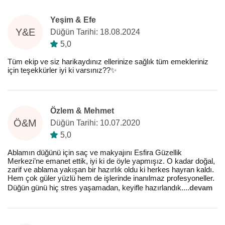
Yeşim & Efe
Y&E
Düğün Tarihi: 18.08.2024
5,0
Tüm ekip ve siz harikaydınız ellerinize sağlık tüm emekleriniz
için teşekkürler iyi ki varsınız??✨
Özlem & Mehmet
Ö&M
Düğün Tarihi: 10.07.2020
5,0
Ablamın düğünü için saç ve makyajını Esfira Güzellik
Merkezi’ne emanet ettik, iyi ki de öyle yapmışız. O kadar doğal,
zarif ve ablama yakışan bir hazırlık oldu ki herkes hayran kaldı.
Hem çok güler yüzlü hem de işlerinde inanılmaz profesyoneller.
Düğün günü hiç stres yaşamadan, keyifle hazırlandık.
...
devam