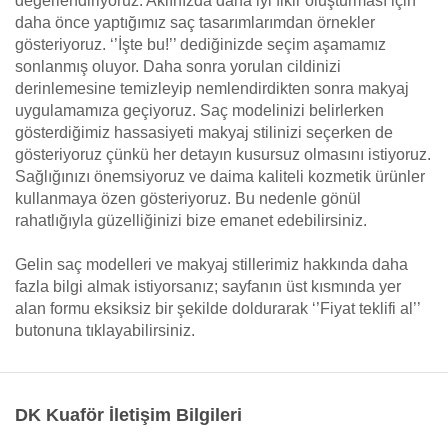
değerlendiriyoruz. Aklınızda daha iyi fikir oluşturması için
daha önce yaptığımız saç tasarımlarımdan örnekler
gösteriyoruz. ‘’İşte bu!’’ dediğinizde seçim aşamamız
sonlanmış oluyor. Daha sonra yorulan cildinizi
derinlemesine temizleyip nemlendirdikten sonra makyaj
uygulamamıza geçiyoruz. Saç modelinizi belirlerken
gösterdiğimiz hassasiyeti makyaj stilinizi seçerken de
gösteriyoruz çünkü her detayın kusursuz olmasını istiyoruz.
Sağlığınızı önemsiyoruz ve daima kaliteli kozmetik ürünler
kullanmaya özen gösteriyoruz. Bu nedenle gönül
rahatlığıyla güzelliğinizi bize emanet edebilirsiniz.
Gelin saç modelleri ve makyaj stillerimiz hakkında daha
fazla bilgi almak istiyorsanız; sayfanın üst kısmında yer
alan formu eksiksiz bir şekilde doldurarak ‘’Fiyat teklifi al’’
butonuna tıklayabilirsiniz.
DK Kuaför İletişim Bilgileri