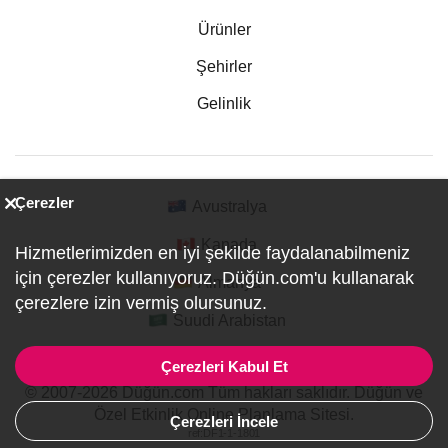
Ürünler
Şehirler
Gelinlik
Çerezler
Avustralya
Kanada
Hizmetlerimizden en iyi şekilde faydalanabilmeniz
için çerezler kullanıyoruz. Düğün.com'u kullanarak
Almanya
çerezlere izin vermiş olursunuz.
Suudi Arabistan
Çerezleri Kabul Et
© 2007-2026 Düğün.com Tüm hakları saklıdır. Düğün ve
Özel Etkinlik Online Planlama Sitesi.
Çerezleri İncele
ref:DF1-1-1801