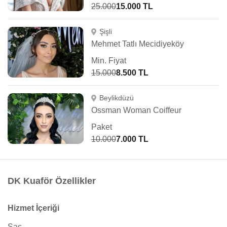
25.000
15.000 TL
Şişli
Mehmet Tatlı Mecidiyeköy
Min. Fiyat
15.000
8.500 TL
Beylikdüzü
Ossman Woman Coiffeur
Paket
10.000
7.000 TL
DK Kuaför Özellikler
Hizmet İçeriği
Saç