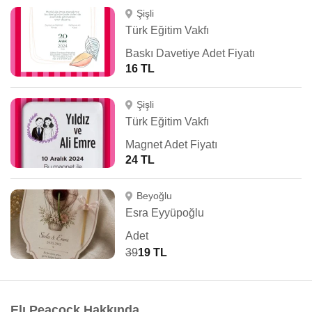
Şişli
Türk Eğitim Vakfı
Baskı Davetiye Adet Fiyatı
16 TL
Şişli
Türk Eğitim Vakfı
Magnet Adet Fiyatı
24 TL
Beyoğlu
Esra Eyyüpoğlu
Adet
39
19 TL
Elı Peacock Hakkında