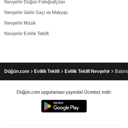
Nevşehir Düğün Fotoğrafçıları
Nevşehir Gelin Saçı ve Makyajı
Nevşehir Müzik
Nevşehir Evlilik Teklifi
Düğün.com
Evlilik Teklifi
Evlilik Teklifi Nevşehir
Balondo
Düğün.com uygulaması yayında! Ücretsiz indir: