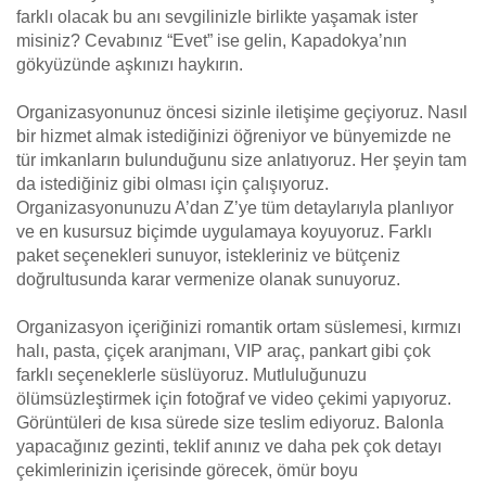
farklı olacak bu anı sevgilinizle birlikte yaşamak ister
misiniz? Cevabınız “Evet” ise gelin, Kapadokya’nın
gökyüzünde aşkınızı haykırın.
Organizasyonunuz öncesi sizinle iletişime geçiyoruz. Nasıl
bir hizmet almak istediğinizi öğreniyor ve bünyemizde ne
tür imkanların bulunduğunu size anlatıyoruz. Her şeyin tam
da istediğiniz gibi olması için çalışıyoruz.
Organizasyonunuzu A’dan Z’ye tüm detaylarıyla planlıyor
ve en kusursuz biçimde uygulamaya koyuyoruz. Farklı
paket seçenekleri sunuyor, istekleriniz ve bütçeniz
doğrultusunda karar vermenize olanak sunuyoruz.
Organizasyon içeriğinizi romantik ortam süslemesi, kırmızı
halı, pasta, çiçek aranjmanı, VIP araç, pankart gibi çok
farklı seçeneklerle süslüyoruz. Mutluluğunuzu
ölümsüzleştirmek için fotoğraf ve video çekimi yapıyoruz.
Görüntüleri de kısa sürede size teslim ediyoruz. Balonla
yapacağınız gezinti, teklif anınız ve daha pek çok detayı
çekimlerinizin içerisinde görecek, ömür boyu