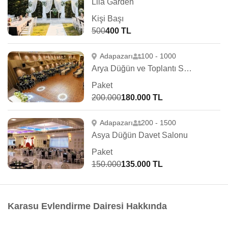
Lila Garden
Kişi Başı
500
400 TL
Adapazarı
100 - 1000
Arya Düğün ve Toplantı Salonu
Paket
200.000
180.000 TL
Adapazarı
200 - 1500
Asya Düğün Davet Salonu
Paket
150.000
135.000 TL
Karasu Evlendirme Dairesi Hakkında