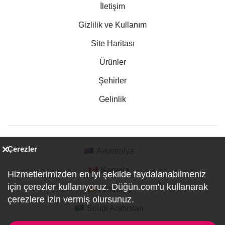
İletişim
Gizlilik ve Kullanım
Site Haritası
Ürünler
Şehirler
Gelinlik
Çerezler
Avustralya
Kanada
Hizmetlerimizden en iyi şekilde faydalanabilmeniz
için çerezler kullanıyoruz. Düğün.com'u kullanarak
Almanya
çerezlere izin vermiş olursunuz.
Suudi Arabistan