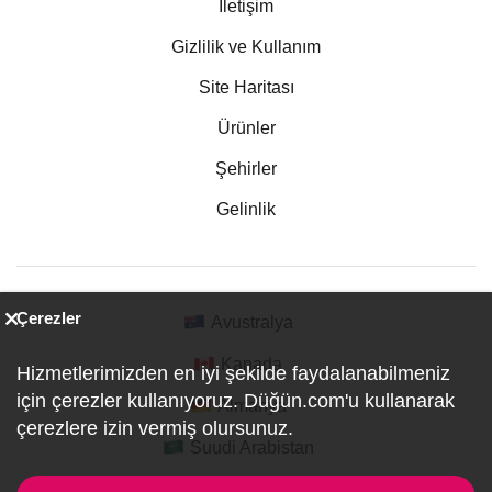
İletişim
Gizlilik ve Kullanım
Site Haritası
Ürünler
Şehirler
Gelinlik
Çerezler
Avustralya
Kanada
Hizmetlerimizden en iyi şekilde faydalanabilmeniz
için çerezler kullanıyoruz. Düğün.com'u kullanarak
Almanya
çerezlere izin vermiş olursunuz.
Suudi Arabistan