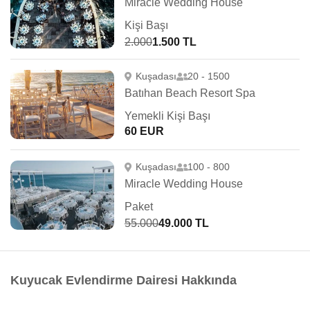
Miracle Wedding House
Kişi Başı
2.000
1.500 TL
Kuşadası
20 - 1500
Batıhan Beach Resort Spa
Yemekli Kişi Başı
60 EUR
Kuşadası
100 - 800
Miracle Wedding House
Paket
55.000
49.000 TL
Kuyucak Evlendirme Dairesi Hakkında