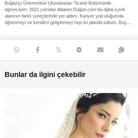
Boğaziçi Üniversitesi Uluslararası Ticaret Bölümünde
öğrenciyim. 2021 yılından itibaren Düğün.com’da dijital içerik
alanının farklı süreçlerinde yer aldım. Kariyer yolculuğumda
öğrenmeyi ve kendimi geliştirmeyi hep ön planda tuttum. Boş
zamanlarımı çeviri yaparak değerlendiriyorum. Çeviri, benim
için sadece bir uğraş değil, aynı zamanda eğlenceli bir öğrenme
süreci de! Bu sayede farklı kültürlerin derinliklerine dalabildiğimi
hissediyorum.
Bunlar da ilgini çekebilir