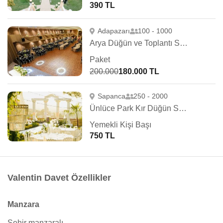
390 TL
Adapazarı
100 - 1000
Arya Düğün ve Toplantı Salonu
Paket
200.000
180.000 TL
Sapanca
250 - 2000
Ünlüce Park Kır Düğün Salonu
Yemekli Kişi Başı
750 TL
Valentin Davet Özellikler
Manzara
Şehir manzaralı