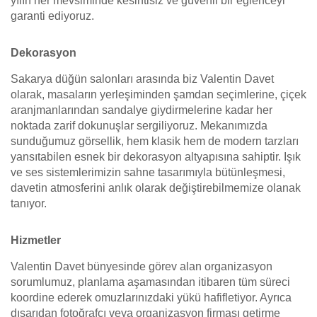
yılın her mevsiminde kesintisiz ve güvenli bir eğlenceyi
garanti ediyoruz.
Dekorasyon
Sakarya düğün salonları arasında biz Valentin Davet
olarak, masaların yerleşiminden şamdan seçimlerine, çiçek
aranjmanlarından sandalye giydirmelerine kadar her
noktada zarif dokunuşlar sergiliyoruz. Mekanımızda
sunduğumuz görsellik, hem klasik hem de modern tarzları
yansıtabilen esnek bir dekorasyon altyapısına sahiptir. Işık
ve ses sistemlerimizin sahne tasarımıyla bütünleşmesi,
davetin atmosferini anlık olarak değiştirebilmemize olanak
tanıyor.
Hizmetler
Valentin Davet bünyesinde görev alan organizasyon
sorumlumuz, planlama aşamasından itibaren tüm süreci
koordine ederek omuzlarınızdaki yükü hafifletiyor. Ayrıca
dışarıdan fotoğrafçı veya organizasyon firması getirme