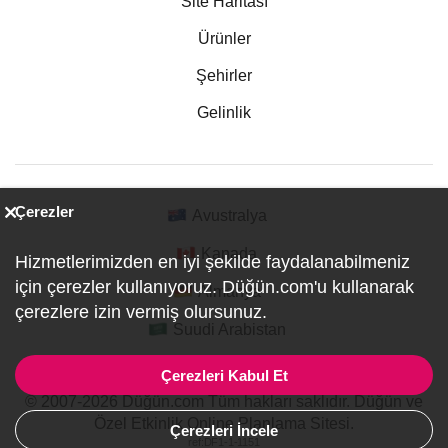
Site Haritası
Ürünler
Şehirler
Gelinlik
Çerezler
Avustralya
Kanada
Hizmetlerimizden en iyi şekilde faydalanabilmeniz
için çerezler kullanıyoruz. Düğün.com'u kullanarak
Almanya
çerezlere izin vermiş olursunuz.
Suudi Arabistan
Çerezleri Kabul Et
© 2007-2026 Düğün.com Tüm hakları saklıdır. Düğün ve
Özel Etkinlik Online Planlama Sitesi.
Çerezleri İncele
ref:DF1-1-1151