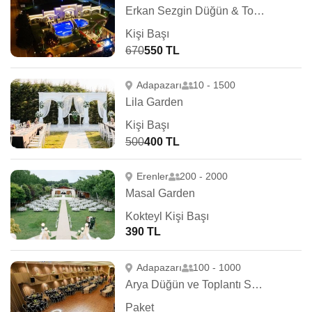
Erkan Sezgin Düğün & Toplantı
Kişi Başı
670
550 TL
Adapazarı
10 - 1500
Lila Garden
Kişi Başı
500
400 TL
Erenler
200 - 2000
Masal Garden
Kokteyl Kişi Başı
390 TL
Adapazarı
100 - 1000
Arya Düğün ve Toplantı Salonu
Paket