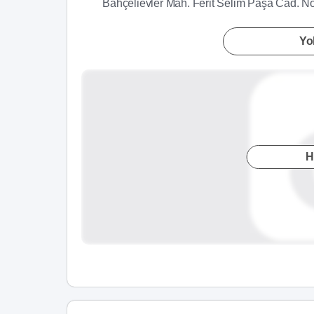
Bahçelievler Mah. Ferit Selim Paşa Cad. No
Yol
H