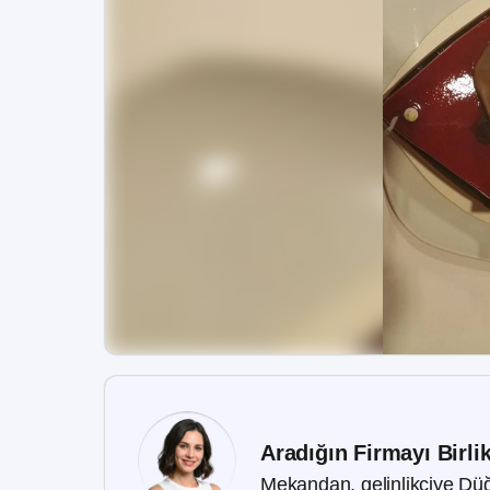
Aradığın Firmayı Birli
Mekandan, gelinlikçiye Düğ