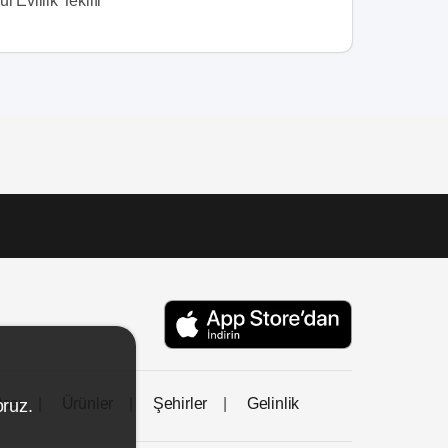
l Evlilik Teklifi
tası
Ürünler
Şehirler
Gelinlik
oruz.