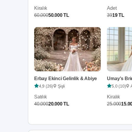
Kiralık
Adet
60.000
50.000 TL
39
19 TL
Erbay Ekinci Gelinlik & Abiye
Umay's Bri
4,9 (26)
Şişli
5,0 (10)
Satılık
Kiralık
40.000
20.000 TL
25.000
15.0