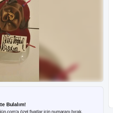
kte Bulalım!
ün.com’a özel fiyatlar için numaranı bırak.