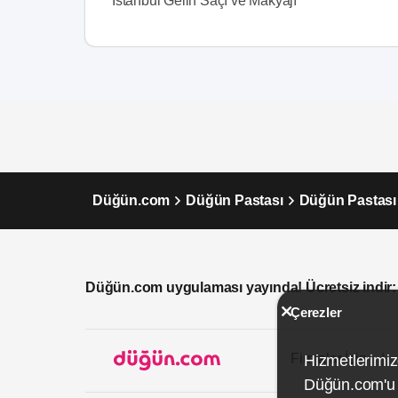
İstanbul Gelin Saçı ve Makyajı
Düğün.com
Düğün Pastası
Düğün Pastası 
Düğün.com uygulaması yayında! Ücretsiz indir:
Çerezler
Firmalar İçin
Hizmetlerimiz
Düğün.com'u k