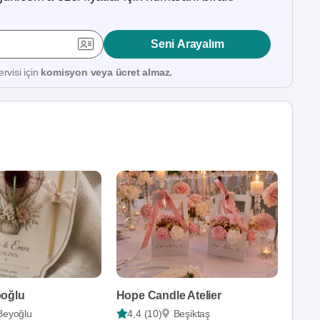
Seni Arayalım
rvisi için
komisyon veya ücret almaz.
poğlu
Hope Candle Atelier
Beyoğlu
4,4 (10)
Beşiktaş