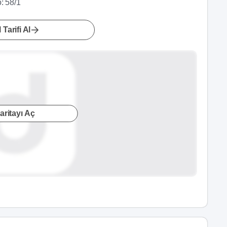
: 58/1
 Tarifi Al
aritayı Aç