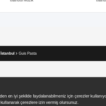
İstanbul Müzik
İstanbu
İstanbul
Guis Pasta
Hakkımızda
İletişim
Gizlilik ve Kullanım
Site Hari
den en iyi şekilde faydalanabilmeniz için çerezler kullanıy
ullanarak çerezlere izin vermiş olursunuz.