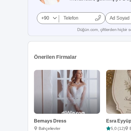
Ad Soyad
Düğün.com, çiftlerden hiçbir se
Önerilen Firmalar
Bernays Dress
Esra Eyyü
Bahçelievler
5,0 (12)