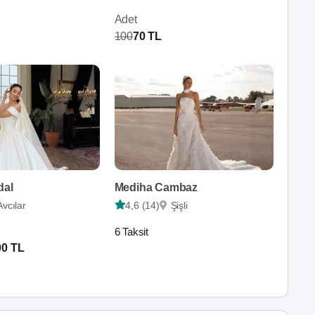
Adet
100
70 TL
dal
Mediha Cambaz
Avcılar
4,6 (14)
Şişli
6 Taksit
00 TL