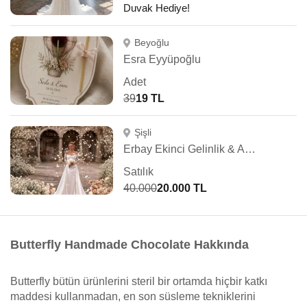
Duvak Hediye!
Beyoğlu
Esra Eyyüpoğlu
Adet
39
19 TL
Şişli
Erbay Ekinci Gelinlik & Abiye
Satılık
40.000
20.000 TL
Butterfly Handmade Chocolate Hakkında
Butterfly bütün ürünlerini steril bir ortamda hiçbir katkı
maddesi kullanmadan, en son süsleme tekniklerini