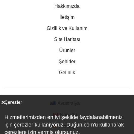
Hakkımızda
İletişim
Gizlilik ve Kullanım
Site Haritası
Ürünler
Şehirler
Gelinlik
Çerezler
Avustralya
Kanada
Hizmetlerimizden en iyi şekilde faydalanabilmeniz
için çerezler kullanıyoruz. Düğün.com'u kullanarak
Almanya
çerezlere izin vermiş olursunuz.