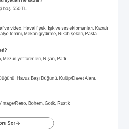
fiyatları ne kadar?
şi başı 550 TL
f ve video, Havai fişek, Işık ve ses ekipmanları, Kapalı
alye temini, Mekan giydirme, Nikah şekeri, Pasta,
eri?
n, Mezuniyet törenleri, Nişan, Parti
 Düğünü, Havuz Başı Düğünü, Kulüp/Davet Alanı,
u
Vintage/Retro, Bohem, Gotik, Rustik
oru Sor