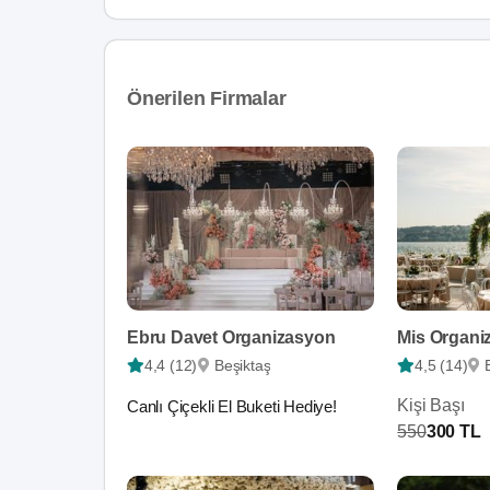
Önerilen Firmalar
Ebru Davet Organizasyon
Mis Organi
4,4 (12)
Beşiktaş
4,5 (14)
Kişi Başı
Canlı Çiçekli El Buketi Hediye!
550
300 TL