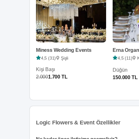
Miness Wedding Events
Erna Organ
4,5 (31)
Şişli
4,5 (11)
Kişi Başı
Düğün
2.000
1.700 TL
150.000 TL
Logic Flowers & Event Özellikler