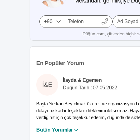
Mekandan, gelinlikçiye Düğ
Ad Soyad
Düğün.com, çiftlerden hiçbir se
En Popüler Yorum
İlayda & Egemen
İ&E
Düğün Tarihi: 07.05.2022
Başta Serkan Bey olmak üzere , ve organizasyon boyun
dolayı ne kadar teşekkür dileklerimi iletsem az. Hay
verdiğiniz için çok teşekkür ederim, düğünde de sizler
Bütün Yorumlar