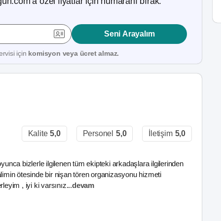
ün.com’a özel fiyatlar için numaranı bırak.
Seni Arayalım
rvisi için
komisyon veya ücret almaz.
Kalite
5,0
Personel
5,0
İletişim
5,0
ca bizlerle ilgilenen tüm ekipteki arkadaşlara ilgilerinden
alimin ötesinde bir nişan tören organizasyonu hizmeti
leyim , iyi ki varsınız
...
devam