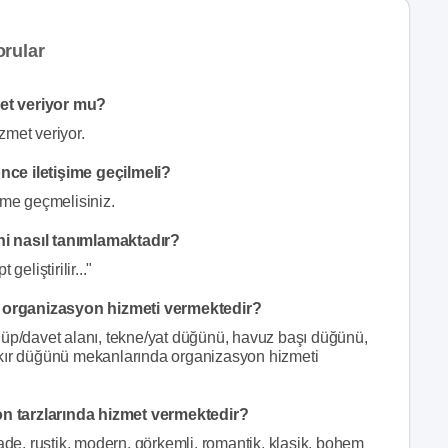
orular
et veriyor mu?
zmet veriyor.
nce iletişime geçilmeli?
ime geçmelisiniz.
ni nasıl tanımlamaktadır?
eliştirilir..."
 organizasyon hizmeti vermektedir?
lüp/davet alanı, tekne/yat düğünü, havuz başı düğünü,
/kır düğünü mekanlarında organizasyon hizmeti
n tarzlarında hizmet vermektedir?
ade, rustik, modern, görkemli, romantik, klasik, bohem