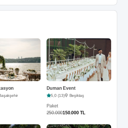
zasyon
Duman Event
Başakşehir
5,0 (13)
Beşiktaş
Paket
250.000
150.000 TL