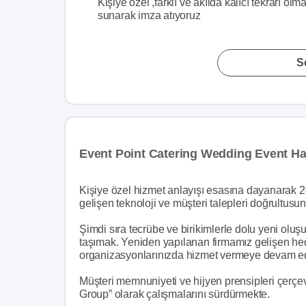
Kişiye özel ,farklı ve akılda kalıcı tekrarı 
sunarak imza atıyoruz
S
Event Point Catering Wedding Event H
Kişiye özel hizmet anlayışı esasına dayanarak 2
gelişen teknoloji ve müşteri talepleri doğrultus
Şimdi sıra tecrübe ve birikimlerle dolu yeni olu
taşımak. Yeniden yapılanan firmamız gelişen hede
organizasyonlarınızda hizmet vermeye devam ed
Müşteri memnuniyeti ve hijyen prensipleri çerçe
Group” olarak çalışmalarını sürdürmekte.