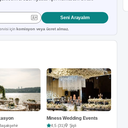
Seni Arayalım
rvisi için
komisyon veya ücret almaz.
zasyon
Miness Wedding Events
Başakşehir
4,5 (31)
Şişli