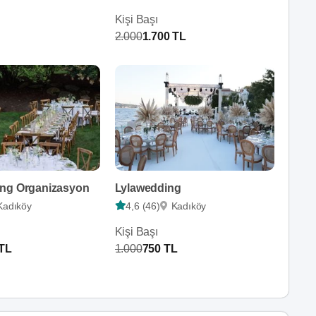
Kişi Başı
2.000
1.700 TL
ng Organizasyon
Lylawedding
Kadıköy
4,6 (46)
Kadıköy
Kişi Başı
 TL
1.000
750 TL