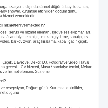
rganizasyonu dışında sünnet düğünü, bayi toplantısı,
, baby shower, kurumsal etkinlikler, doğum günü,
da hizmet vermektedir.
i hizmetleri vermektedir?
esi, servis ve hizmet elemanı, işık ve ses ekipmanları,
asa / sandalye temini, dj, mekan giydirme, sanatçı, lcv
e video, barkovizyon, araç kiralama, kapalı çadır, çiçek,
, Çiçek, Davetiye, Dekor, DJ, Fotoğraf ve video, Havai
, Kına gecesi, LCV hizmeti, Masa / sandalye temini, Mekan
vis ve hizmet elemanı, Süsleme
eri?
et ve resepsiyon, Doğum günü, Kurumsal etkinlikler,
ünnet düğünü