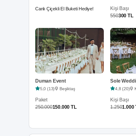
Kişi Başı
Canlı Çiçekli El Buketi Hediye!
550
300 TL
Duman Event
Sole Weddi
5,0 (13)
Beşiktaş
4,8 (20)
Paket
Kişi Başı
250.000
150.000 TL
1.250
1.000