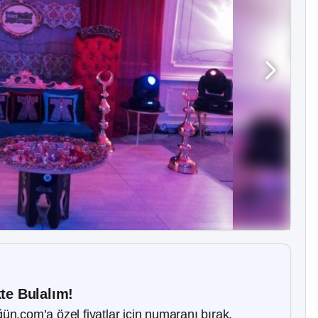
kte Bulalım!
ün.com’a özel fiyatlar için numaranı bırak.