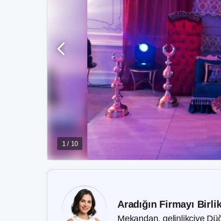
1 / 10
Aradığın Firmayı Birli
Mekandan, gelinlikçiye Düğ