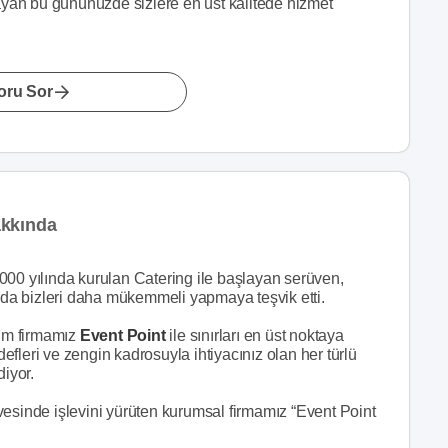
olmayan bu gününüzde sizlere en üst kalitede hizmet
oru Sor
akkında
000 yılında kurulan Catering ile başlayan serüven,
unda bizleri daha mükemmeli yapmaya teşvik etti.
şum firmamız
Event Point
ile sınırları en üst noktaya
fleri ve zengin kadrosuyla ihtiyacınız olan her türlü
iyor.
vesinde işlevini yürüten kurumsal firmamız “Event Point