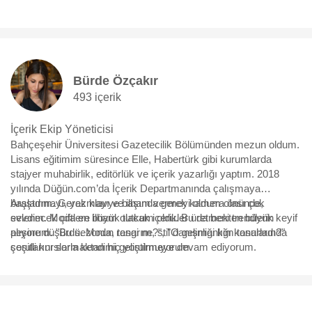
Bürde Özçakır
493 içerik
İçerik Ekip Yöneticisi
Bahçeşehir Üniversitesi Gazetecilik Bölümünden mezun oldum.
Lisans eğitimim süresince Elle, Habertürk gibi kurumlarda
stajyer muhabirlik, editörlük ve içerik yazarlığı yaptım. 2018
yılında Düğün.com’da İçerik Departmanında çalışmaya
başladım. Gerek klavye başında gerek kamera önünde,
Araştırmayı, yazmayı ve ilham vermeyi oldum olası çok
evlenecek çiftlere ilham olacak içerikler üretmekten büyük keyif
sevdim. Moda en büyük tutkum oldu. Bu da beni trendlerin
alıyorum. "Bu sezonun rengi ne?", "O gelinliği kim tasarladı?"
peşine düşürdü. Moda, tasarım, stil danışmanlığı konularında
sorularını sormaktan hiç yorulmuyorum.
çeşitli kurslarla kendimi geliştirmeye devam ediyorum.