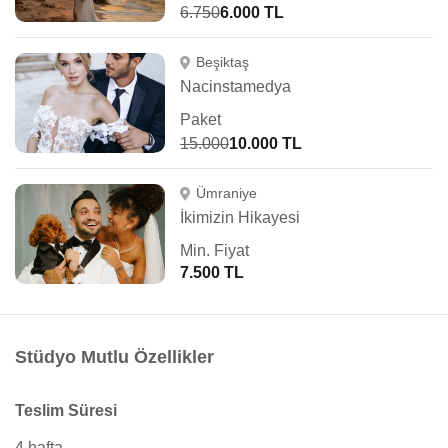
6.750
6.000 TL
Beşiktaş
Nacinstamedya
Paket
15.000
10.000 TL
Ümraniye
İkimizin Hikayesi
Min. Fiyat
7.500 TL
Stüdyo Mutlu Özellikler
Teslim Süresi
4 hafta