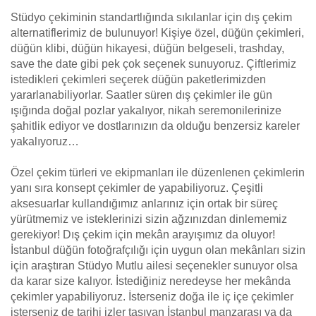
Stüdyo çekiminin standartlığında sıkılanlar için dış çekim
alternatiflerimiz de bulunuyor! Kişiye özel, düğün çekimleri,
düğün klibi, düğün hikayesi, düğün belgeseli, trashday,
save the date gibi pek çok seçenek sunuyoruz. Çiftlerimiz
istedikleri çekimleri seçerek düğün paketlerimizden
yararlanabiliyorlar. Saatler süren dış çekimler ile gün
ışığında doğal pozlar yakalıyor, nikah seremonilerinize
şahitlik ediyor ve dostlarınızın da olduğu benzersiz kareler
yakalıyoruz…
Özel çekim türleri ve ekipmanları ile düzenlenen çekimlerin
yanı sıra konsept çekimler de yapabiliyoruz. Çeşitli
aksesuarlar kullandığımız anlarınız için ortak bir süreç
yürütmemiz ve isteklerinizi sizin ağzınızdan dinlememiz
gerekiyor! Dış çekim için mekân arayışımız da oluyor!
İstanbul düğün fotoğrafçılığı için uygun olan mekânları sizin
için araştıran Stüdyo Mutlu ailesi seçenekler sunuyor olsa
da karar size kalıyor. İstediğiniz neredeyse her mekânda
çekimler yapabiliyoruz. İsterseniz doğa ile iç içe çekimler
isterseniz de tarihi izler taşıyan İstanbul manzarası ya da