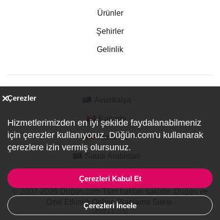
Ürünler
Şehirler
Gelinlik
Çerezler
Avustralya
Kanada
Hizmetlerimizden en iyi şekilde faydalanabilmeniz
için çerezler kullanıyoruz. Düğün.com'u kullanarak
Almanya
çerezlere izin vermiş olursunuz.
Suudi Arabistan
Çerezleri Kabul Et
© 2007-2026 Düğün.com Tüm hakları saklıdır. Düğün ve
Özel Etkinlik Online Planlama Sitesi.
Çerezleri İncele
ref:DF1-1-1715