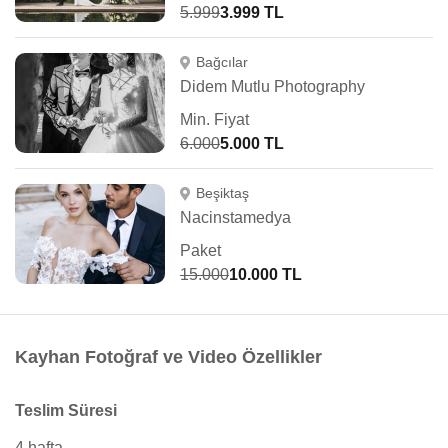
5.999
3.999 TL
Bağcılar
Didem Mutlu Photography
Min. Fiyat
6.000
5.000 TL
Beşiktaş
Nacinstamedya
Paket
15.000
10.000 TL
Kayhan Fotoğraf ve Video Özellikler
Teslim Süresi
4 hafta