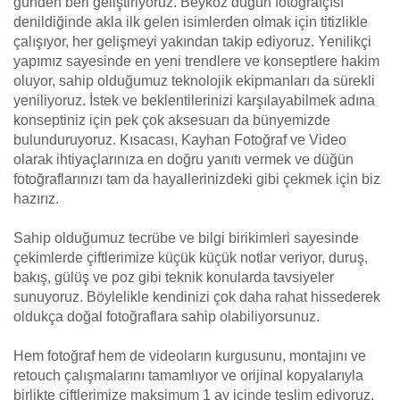
günden beri geliştiriyoruz. Beykoz düğün fotoğrafçısı
denildiğinde akla ilk gelen isimlerden olmak için titizlikle
çalışıyor, her gelişmeyi yakından takip ediyoruz. Yenilikçi
yapımız sayesinde en yeni trendlere ve konseptlere hakim
oluyor, sahip olduğumuz teknolojik ekipmanları da sürekli
yeniliyoruz. İstek ve beklentilerinizi karşılayabilmek adına
konseptiniz için pek çok aksesuarı da bünyemizde
bulunduruyoruz. Kısacası, Kayhan Fotoğraf ve Video
olarak ihtiyaçlarınıza en doğru yanıtı vermek ve düğün
fotoğraflarınızı tam da hayallerinizdeki gibi çekmek için biz
hazırız.
Sahip olduğumuz tecrübe ve bilgi birikimleri sayesinde
çekimlerde çiftlerimize küçük küçük notlar veriyor, duruş,
bakış, gülüş ve poz gibi teknik konularda tavsiyeler
sunuyoruz. Böylelikle kendinizi çok daha rahat hissederek
oldukça doğal fotoğraflara sahip olabiliyorsunuz.
Hem fotoğraf hem de videoların kurgusunu, montajını ve
retouch çalışmalarını tamamlıyor ve orijinal kopyalarıyla
birlikte çiftlerimize maksimum 1 ay içinde teslim ediyoruz.