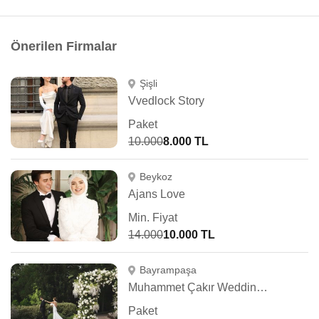
Önerilen Firmalar
Şişli
Vvedlock Story
Paket
10.000
8.000 TL
Beykoz
Ajans Love
Min. Fiyat
14.000
10.000 TL
Bayrampaşa
Muhammet Çakır Wedding Photography
Paket