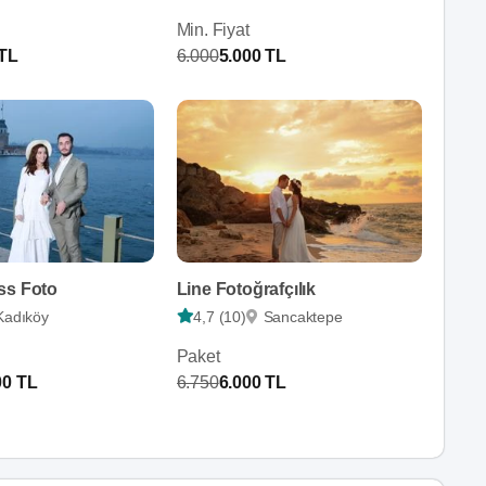
Min. Fiyat
 TL
6.000
5.000 TL
ss Foto
Line Fotoğrafçılık
Kadıköy
4,7 (10)
Sancaktepe
Paket
00 TL
6.750
6.000 TL