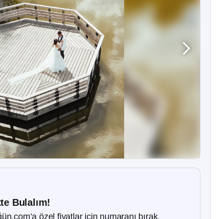
kte Bulalım!
ün.com’a özel fiyatlar için numaranı bırak.