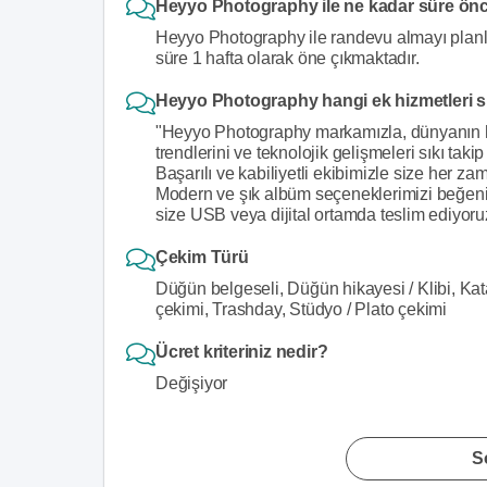
Heyyo Photography ile ne kadar süre önce
Heyyo Photography ile randevu almayı planla
süre 1 hafta olarak öne çıkmaktadır.
Heyyo Photography hangi ek hizmetleri 
"Heyyo Photography markamızla, dünyanın her
trendlerini ve teknolojik gelişmeleri sıkı tak
Başarılı ve kabiliyetli ekibimizle size her 
Modern ve şık albüm seçeneklerimizi beğenile
size USB veya dijital ortamda teslim ediyoru
Çekim Türü
Düğün belgeseli, Düğün hikayesi / Klibi, Ka
çekimi, Trashday, Stüdyo / Plato çekimi
Ücret kriteriniz nedir?
Değişiyor
S