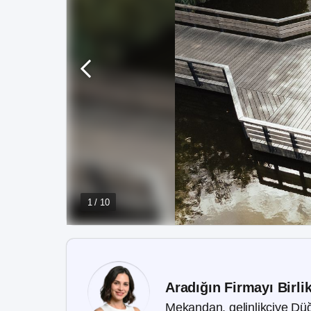
1 / 10
Aradığın Firmayı Birli
Mekandan, gelinlikçiye Düğ