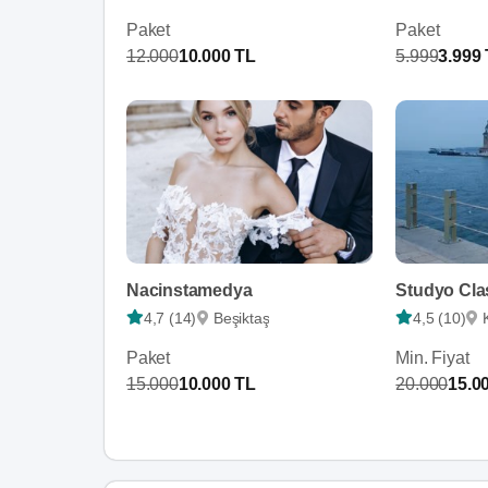
Paket
Paket
12.000
10.000 TL
5.999
3.999
Nacinstamedya
Studyo Cla
4,7 (14)
Beşiktaş
4,5 (10)
Paket
Min. Fiyat
15.000
10.000 TL
20.000
15.0