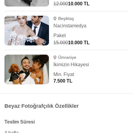
12.000
10.000 TL
Beşiktaş
Nacinstamedya
Paket
15.000
10.000 TL
Ümraniye
İkimizin Hikayesi
Min. Fiyat
7.500 TL
Beyaz Fotoğrafçılık Özellikler
Teslim Süresi
4 hafta