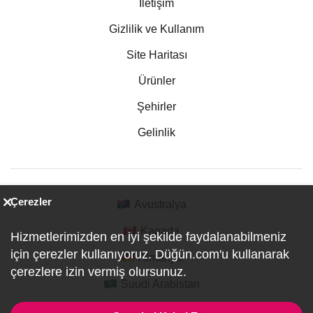
İletişim
Gizlilik ve Kullanım
Site Haritası
Ürünler
Şehirler
Gelinlik
Çerezler
Avustralya
Kanada
Hizmetlerimizden en iyi şekilde faydalanabilmeniz
için çerezler kullanıyoruz. Düğün.com'u kullanarak
Almanya
çerezlere izin vermiş olursunuz.
Suudi Arabistan