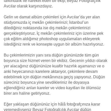
farkındalık ile hareket eden bir ekip; Beyaz Fotoğrafçılık
Avcılar olarak karşınızdayız.
Gelin ve damat albüm çekimleri için Avcılar’da yer alan
stüdyomuzda iç mekân çekimlerinizi; İstanbul’un
dilediğiniz noktasında ise dış mekân çekimlerinizi
gerçekleştiriyoruz. İç mekân çekimleriniz için üzerine pek
çok eğitim aldığımız photoshop uygulamaları ekleyerek
istediğiniz renk ve konsepte uygun bir albüm hazırlıyoruz.
Bu çekimlerimizin yanı sıra düğün gününüzde tüm gün
boyunca size hizmet veren bir ekibiz. Gecenin yıldızı olarak
yer alacağınız düğününüze kuaför hazırlık aşamanızı ve o
anki heyecanınızı karelere aktarıyor, çekimlere devam
edebilmek için düğün mekânınıza geçiş yapıyoruz. Düğün
süreciniz boyunca yine sevdikleriniz ile doyasıya
eğlendiğiniz anları kareler ve video kayıtları ile ölümsüz
birer anı haline getiriyoruz.
Eğer yaklaşan düğününüz için hâlâ fotoğrafçınıza karar
veremediyseniz Beyaz Fotoğrafçılık Avcılar düğün