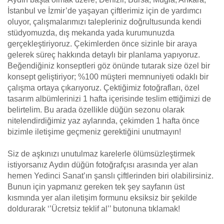
İstanbul ve İzmir’de yaşayan çiftlerimiz için de yardımcı
oluyor, çalışmalarımızı talepleriniz doğrultusunda kendi
stüdyomuzda, dış mekanda yada kurumunuzda
gerçekleştiriyoruz. Çekimlerden önce sizinle bir araya
gelerek süreç hakkında detaylı bir planlama yapıyoruz.
Beğendiğiniz konseptleri göz önünde tutarak size özel bir
konsept geliştiriyor; %100 müşteri memnuniyeti odaklı bir
çalışma ortaya çıkarıyoruz. Çektiğimiz fotoğrafları, özel
tasarım albümlerinizi 1 hafta içerisinde teslim ettiğimizi de
belirtelim. Bu arada özellikle düğün sezonu olarak
nitelendirdiğimiz yaz aylarında, çekimden 1 hafta önce
bizimle iletişime geçmeniz gerektiğini unutmayın!
Siz de aşkınızı unutulmaz karelerle ölümsüzleştirmek
istiyorsanız Aydın düğün fotoğrafçısı arasında yer alan
hemen Yedinci Sanat’ın şanslı çiftlerinden biri olabilirsiniz.
Bunun için yapmanız gereken tek şey sayfanın üst
kısmında yer alan iletişim formunu eksiksiz bir şekilde
doldurarak ‘’Ücretsiz teklif al’’ butonuna tıklamak!