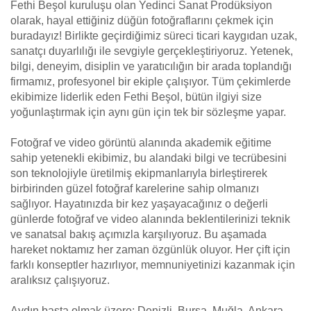
Fethi Beşol kuruluşu olan Yedinci Sanat Prodüksiyon
olarak, hayal ettiğiniz düğün fotoğraflarını çekmek için
buradayız! Birlikte geçirdiğimiz süreci ticari kaygıdan uzak,
sanatçı duyarlılığı ile sevgiyle gerçekleştiriyoruz. Yetenek,
bilgi, deneyim, disiplin ve yaratıcılığın bir arada toplandığı
firmamız, profesyonel bir ekiple çalışıyor. Tüm çekimlerde
ekibimize liderlik eden Fethi Beşol, bütün ilgiyi size
yoğunlaştırmak için aynı gün için tek bir sözleşme yapar.
Fotoğraf ve video görüntü alanında akademik eğitime
sahip yetenekli ekibimiz, bu alandaki bilgi ve tecrübesini
son teknolojiyle üretilmiş ekipmanlarıyla birleştirerek
birbirinden güzel fotoğraf karelerine sahip olmanızı
sağlıyor. Hayatınızda bir kez yaşayacağınız o değerli
günlerde fotoğraf ve video alanında beklentilerinizi teknik
ve sanatsal bakış açımızla karşılıyoruz. Bu aşamada
hareket noktamız her zaman özgünlük oluyor. Her çift için
farklı konseptler hazırlıyor, memnuniyetinizi kazanmak için
aralıksız çalışıyoruz.
Aydın başta olmak üzere; Denizli, Bursa, Muğla, Ankara,