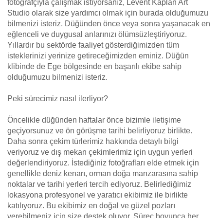
fotoğrafçıyla çalışmak istiyorsanız, Levent Kaplan Art
Studio olarak size yardımcı olmak için burada olduğumuzu
bilmenizi isteriz. Düğünden önce veya sonra yaşanacak en
eğlenceli ve duygusal anlarınızı ölümsüzleştiriyoruz.
Yıllardır bu sektörde faaliyet gösterdiğimizden tüm
isteklerinizi yerinize getireceğimizden eminiz. Düğün
klibinde de Ege bölgesinde en başarılı ekibe sahip
olduğumuzu bilmenizi isteriz.
Peki sürecimiz nasıl ilerliyor?
Öncelikle düğünden haftalar önce bizimle iletişime
geçiyorsunuz ve ön görüşme tarihi belirliyoruz birlikte.
Daha sonra çekim türlerimiz hakkında detaylı bilgi
veriyoruz ve dış mekan çekimlerimiz için uygun yerleri
değerlendiriyoruz. İstediğiniz fotoğrafları elde etmek için
genellikle deniz kenarı, orman doğa manzarasına sahip
noktalar ve tarihi yerleri tercih ediyoruz. Belirlediğimiz
lokasyona profesyonel ve yaratıcı ekibimiz ile birlikte
katılıyoruz. Bu ekibimiz en doğal ve güzel pozları
verebilmeniz için size destek oluyor. Süreç boyunca her