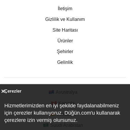
İletişim
Gizlilik ve Kullanım
Site Haritası
Ürünler
Şehirler
Gelinlik
Çerezler
Avustralya
Kanada
Hizmetlerimizden en iyi şekilde faydalanabilmeniz
için çerezler kullanıyoruz. Düğün.com'u kullanarak
Almanya
çerezlere izin vermiş olursunuz.
Suudi Arabistan