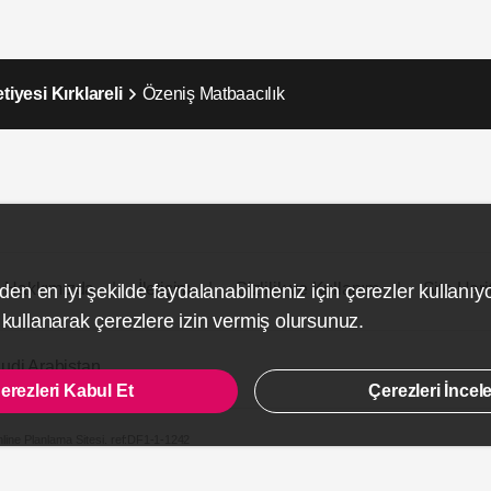
iyesi Kırklareli
Özeniş Matbaacılık
Hakkımızda
İletişim
Gizlilik ve Kullanım
Site Hari
den en iyi şekilde faydalanabilmeniz için çerezler kullanıy
ullanarak çerezlere izin vermiş olursunuz.
udi Arabistan
erezleri Kabul Et
Çerezleri İncel
line Planlama Sitesi.
ref:DF1-1-1242