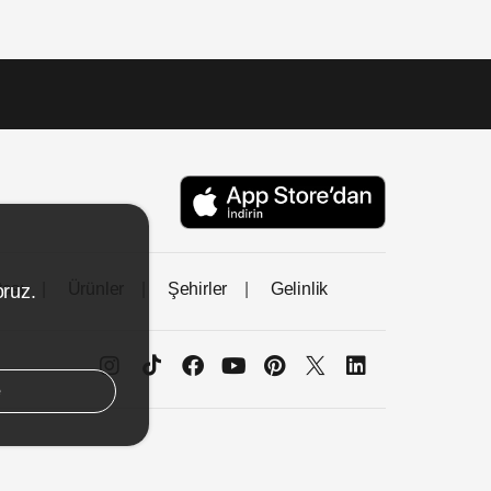
tası
Ürünler
Şehirler
Gelinlik
oruz.
e