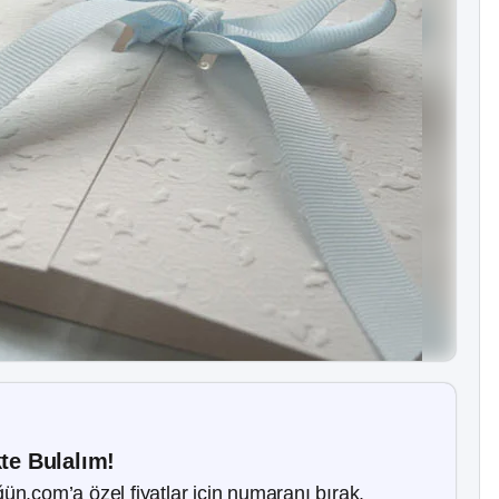
kte Bulalım!
ün.com’a özel fiyatlar için numaranı bırak.