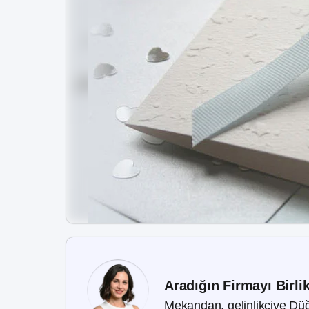
Aradığın Firmayı Birli
Mekandan, gelinlikçiye Düğ