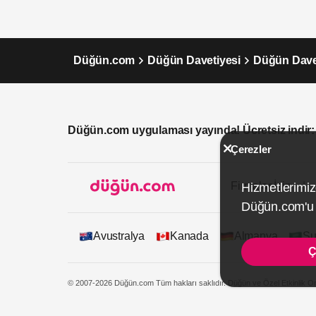
Düğün.com
Düğün Davetiyesi
Düğün Davet
Düğün.com uygulaması yayında! Ücretsiz indir:
Çerezler
Firmalar İçin
Hizmetlerimiz
Düğün.com'u k
Avustralya
Kanada
Almanya
Su
Ç
© 2007-2026 Düğün.com Tüm hakları saklıdır. Düğün ve Özel Etkinlik On