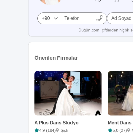
Ad Soyad
Düğün.com, çiftlerden hiçbir se
Önerilen Firmalar
A Plus Dans Stüdyo
Ment Dans
4,9 (194)
Şişli
5,0 (27)