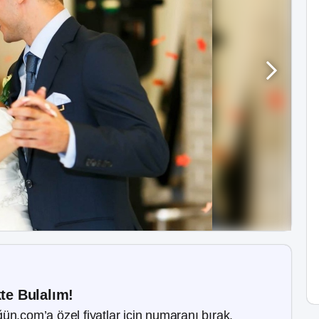
kte Bulalım!
ün.com’a özel fiyatlar için numaranı bırak.