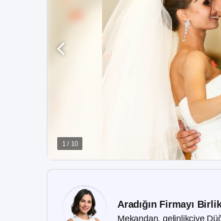
1 / 10
Aradığın Firmayı Birli
Mekandan, gelinlikçiye Düğ