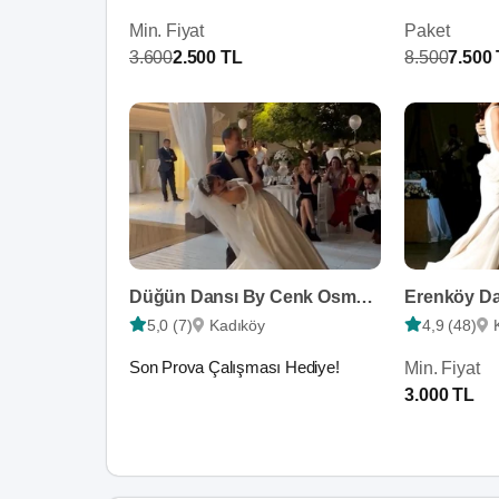
Min. Fiyat
Paket
3.600
2.500 TL
8.500
7.500
Düğün Dansı By Cenk Osman Akçaylı
Erenköy D
5,0 (7)
Kadıköy
4,9 (48)
Son Prova Çalışması Hediye!
Min. Fiyat
3.000 TL