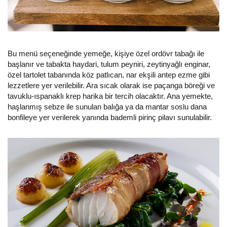
Bu menü seçeneğinde yemeğe, kişiye özel ordövr tabağı ile
başlanır ve tabakta haydari, tulum peyniri, zeytinyağlı enginar,
özel tartolet tabanında köz patlıcan, nar ekşili antep ezme gibi
lezzetlere yer verilebilir. Ara sıcak olarak ise paçanga böreği ve
tavuklu-ıspanaklı krep harika bir tercih olacaktır. Ana yemekte,
haşlanmış sebze ile sunulan balığa ya da mantar soslu dana
bonfileye yer verilerek yanında bademli pirinç pilavı sunulabilir.