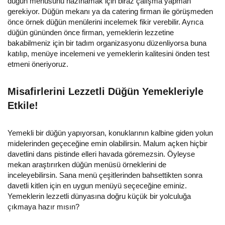
düğün menüsünü hazırlamak için biraz çalışma yapman
gerekiyor. Düğün mekanı ya da catering firman ile görüşmeden
önce örnek düğün menülerini incelemek fikir verebilir. Ayrıca
düğün gününden önce firman, yemeklerin lezzetine
bakabilmeniz için bir tadım organizasyonu düzenliyorsa buna
katılıp, menüye incelemeni ve yemeklerin kalitesini önden test
etmeni öneriyoruz.
Misafirlerini Lezzetli Düğün Yemekleriyle
Etkile!
Yemekli bir düğün yapıyorsan, konuklarının kalbine giden yolun
midelerinden geçeceğine emin olabilirsin. Malum açken hiçbir
davetlini dans pistinde elleri havada göremezsin. Öyleyse
mekan araştırırken düğün menüsü örneklerini de
inceleyebilirsin. Sana menü çeşitlerinden bahsettikten sonra
davetli kitlen için en uygun menüyü seçeceğine eminiz.
Yemeklerin lezzetli dünyasına doğru küçük bir yolculuğa
çıkmaya hazır mısın?