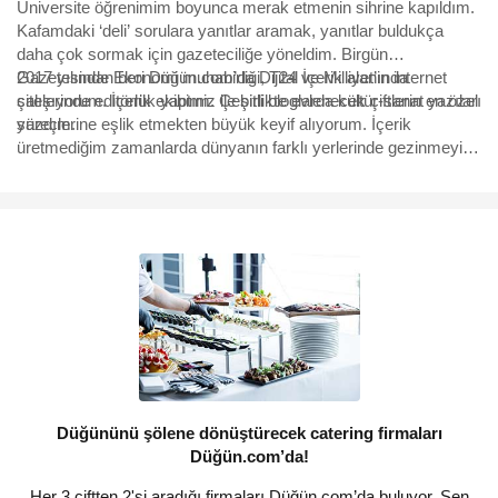
Üniversite öğrenimim boyunca merak etmenin sihrine kapıldım.
Kafamdaki ‘deli’ sorulara yanıtlar aramak, yanıtlar buldukça
daha çok sormak için gazeteciliğe yöneldim. Birgün
Gazetesinde Ekonomi muhabirliği, T24 ve Milliyet’in internet
2017 yılından beri Düğün.com’da Dijital İçerik alanında
sitelerinde editörlük yaptım. Çeşitli bloglarda kültür-sanat yazıları
çalışıyorum. İçerik ekibimiz ile birlikte evlenecek çiftlerin en özel
yazdım.
süreçlerine eşlik etmekten büyük keyif alıyorum. İçerik
üretmediğim zamanlarda dünyanın farklı yerlerinde gezinmeyi,
yeni kültürler tanımayı, kadim yürüyüş rotalarını keşfetmeyi,
fotoğraf çekmeyi çok seviyorum.
Düğününü şölene dönüştürecek catering firmaları
Düğün.com’da!
Her 3 çiftten 2'si aradığı firmaları Düğün.com’da buluyor. Sen