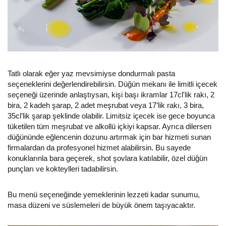
Tatlı olarak eğer yaz mevsimiyse dondurmalı pasta
seçeneklerini değerlendirebilirsin. Düğün mekanı ile limitli içecek
seçeneği üzerinde anlaştıysan, kişi başı ikramlar 17cl'lik rakı, 2
bira, 2 kadeh şarap, 2 adet meşrubat veya 17’lik rakı, 3 bira,
35cl’lik şarap şeklinde olabilir. Limitsiz içecek ise gece boyunca
tüketilen tüm meşrubat ve alkollü içkiyi kapsar. Ayrıca dilersen
düğününde eğlencenin dozunu artırmak için bar hizmeti sunan
firmalardan da profesyonel hizmet alabilirsin. Bu sayede
konuklarınla bara geçerek, shot şovlara katılabilir, özel düğün
punçları ve kokteylleri tadabilirsin.
Bu menü seçeneğinde yemeklerinin lezzeti kadar sunumu,
masa düzeni ve süslemeleri de büyük önem taşıyacaktır.