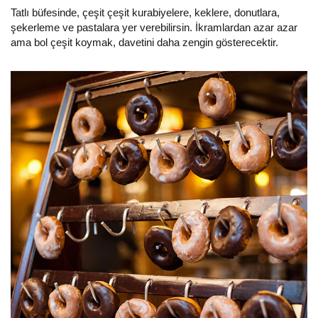
Tatlı büfesinde, çeşit çeşit kurabiyelere, keklere, donutlara,
şekerleme ve pastalara yer verebilirsin. İkramlardan azar azar
ama bol çeşit koymak, davetini daha zengin gösterecektir.