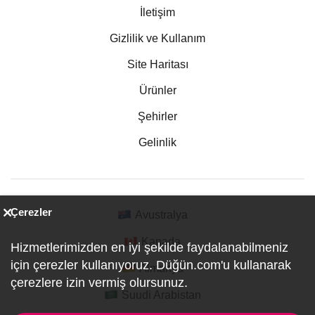
İletişim
Gizlilik ve Kullanım
Site Haritası
Ürünler
Şehirler
Gelinlik
Çerezler
Avustralya
Kanada
Hizmetlerimizden en iyi şekilde faydalanabilmeniz
için çerezler kullanıyoruz. Düğün.com'u kullanarak
Almanya
çerezlere izin vermiş olursunuz.
Suudi Arabistan