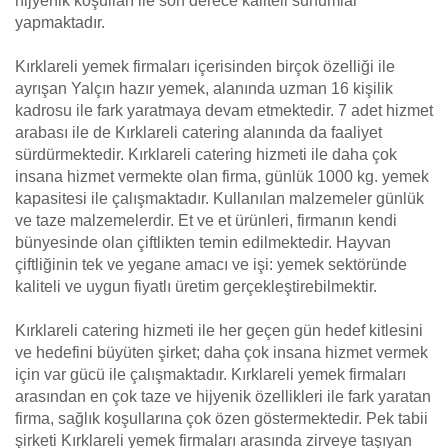
hijyenik koşulları ile son derece kaliteli sunumlar
yapmaktadır.
Kırklareli yemek firmaları içerisinden birçok özelliği ile
ayrışan Yalçın hazır yemek, alanında uzman 16 kişilik
kadrosu ile fark yaratmaya devam etmektedir. 7 adet hizmet
arabası ile de Kırklareli catering alanında da faaliyet
sürdürmektedir. Kırklareli catering hizmeti ile daha çok
insana hizmet vermekte olan firma, günlük 1000 kg. yemek
kapasitesi ile çalışmaktadır. Kullanılan malzemeler günlük
ve taze malzemelerdir. Et ve et ürünleri, firmanın kendi
bünyesinde olan çiftlikten temin edilmektedir. Hayvan
çiftliğinin tek ve yegane amacı ve işi: yemek sektöründe
kaliteli ve uygun fiyatlı üretim gerçekleştirebilmektir.
Kırklareli catering hizmeti ile her geçen gün hedef kitlesini
ve hedefini büyüten şirket; daha çok insana hizmet vermek
için var gücü ile çalışmaktadır. Kırklareli yemek firmaları
arasından en çok taze ve hijyenik özellikleri ile fark yaratan
firma, sağlık koşullarına çok özen göstermektedir. Pek tabii
şirketi Kırklareli yemek firmaları arasında zirveye taşıyan