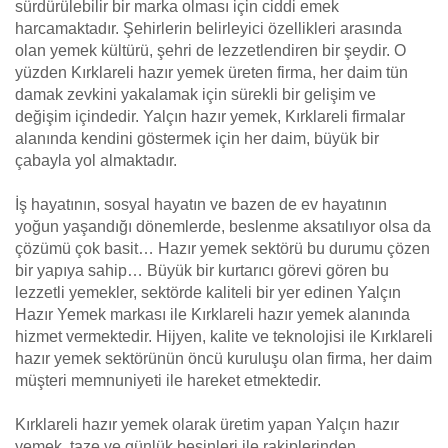
sürdürülebilir bir marka olması için ciddi emek
harcamaktadır. Şehirlerin belirleyici özellikleri arasında
olan yemek kültürü, şehri de lezzetlendiren bir şeydir. O
yüzden Kırklareli hazır yemek üreten firma, her daim tün
damak zevkini yakalamak için sürekli bir gelişim ve
değişim içindedir. Yalçın hazır yemek, Kırklareli firmalar
alanında kendini göstermek için her daim, büyük bir
çabayla yol almaktadır.
İş hayatının, sosyal hayatın ve bazen de ev hayatının
yoğun yaşandığı dönemlerde, beslenme aksatılıyor olsa da
çözümü çok basit… Hazır yemek sektörü bu durumu çözen
bir yapıya sahip… Büyük bir kurtarıcı görevi gören bu
lezzetli yemekler, sektörde kaliteli bir yer edinen Yalçın
Hazır Yemek markası ile Kırklareli hazır yemek alanında
hizmet vermektedir. Hijyen, kalite ve teknolojisi ile Kırklareli
hazır yemek sektörünün öncü kuruluşu olan firma, her daim
müşteri memnuniyeti ile hareket etmektedir.
Kırklareli hazır yemek olarak üretim yapan Yalçın hazır
yemek, taze ve günlük besinleri ile rakiplerinden