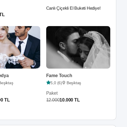
Canlı Çiçekli El Buketi Hediye!
 TL
edya
Fame Touch
Beşiktaş
5,0 (6)
Beşiktaş
Paket
00 TL
12.000
10.000 TL