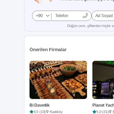
Ad Soyad
Düğün.com, çiftlerden hiçbir se
Önerilen Firmalar
Bi Davetlik
Planet Yac
4,5 (10)
Kadıköy
5,0 (31)