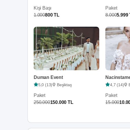
Kişi Başı
Paket
1.000
800 TL
8.000
5.999
Duman Event
Nacinstam
5,0 (13)
Beşiktaş
4,7 (14)
Paket
Paket
250.000
150.000 TL
15.000
10.0