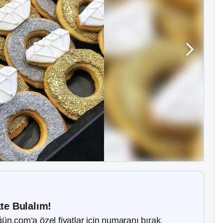
kte Bulalım!
ün.com’a özel fiyatlar için numaranı bırak.