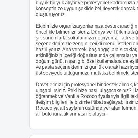
büyük bir yük alıyor ve profesyonel kadromuzla 
konseptinize uygun şekilde belirleyerek damak z
oluşturuyoruz.
Ekibimizle organizasyonlarınıza destek aradığı
öncelikle bilmenizi isteriz. Dünya ve Türk mutfağın
şık sunumlarla sofralarınıza getiriyoruz. Tatlı ve 
seçeneklerimizle zengin içerikli menü listeleri ol
hazırlıyoruz. Ana yemek, başlangıç, ara sıcaklar, 
etkinliğinizin içeriği doğrultusunda çalışmalar 
doğum günü, nişan gibi özel kutlamalara da eşlik
ve pasta seçeneklerimizi günlük olarak hazırlıyor 
üst seviyede tuttuğumuzu mutlaka belirtmek ister
Davetleriniz için profesyonel bir destek almak, k
ulaşabilirsiniz. Peki bize nasıl ulaşacaksınız? Ha
öğrenmek ve Vanilla Rococo fiyatlarıyla ilgili tek
iletişim bilgileri ile bizimle irtibat sağlayabilirsi
Rococo’ya ait sayfanın üstünde yer alan formun ek
al” butonuna tıklanması ile oluyor.