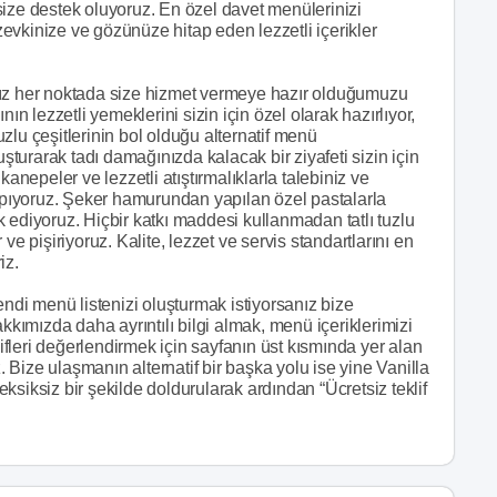
size destek oluyoruz. En özel davet menülerinizi
evkinize ve gözünüze hitap eden lezzetli içerikler
nız her noktada size hizmet vermeye hazır olduğumuzu
ın lezzetli yemeklerini sizin için özel olarak hazırlıyor,
tuzlu çeşitlerinin bol olduğu alternatif menü
uşturarak tadı damağınızda kalacak bir ziyafeti sizin için
kanepeler ve lezzetli atıştırmalıklarla talebiniz ve
yapıyoruz. Şeker hamurundan yapılan özel pastalarla
 ediyoruz. Hiçbir katkı maddesi kullanmadan tatlı tuzlu
ve pişiriyoruz. Kalite, lezzet ve servis standartlarını en
iz.
endi menü listenizi oluşturmak istiyorsanız bize
kkımızda daha ayrıntılı bilgi almak, menü içeriklerimizi
lifleri değerlendirmek için sayfanın üst kısmında yer alan
niz. Bize ulaşmanın alternatif bir başka yolu ise yine Vanilla
siksiz bir şekilde doldurularak ardından “Ücretsiz teklif