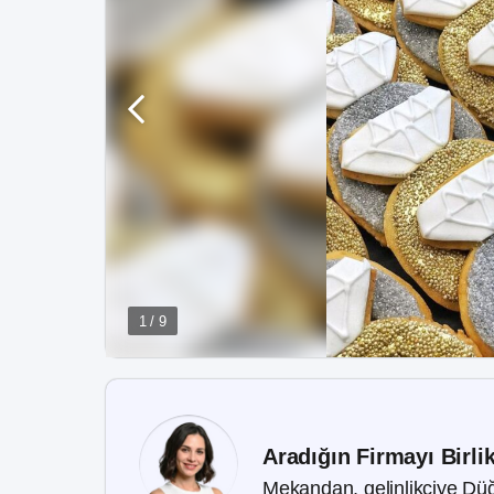
1 / 9
Aradığın Firmayı Birli
Mekandan, gelinlikçiye Düğ