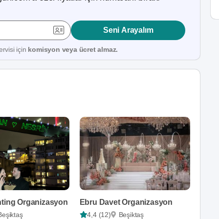
Seni Arayalım
rvisi için
komisyon veya ücret almaz.
hting Organizasyon
Ebru Davet Organizasyon
Beşiktaş
4,4 (12)
Beşiktaş