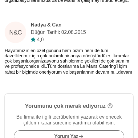
organizasyonlarımızda da Le Mans'la çalışmayı sürdüreceğiz.
Nadya & Can
N&C
Düğün Tarihi: 02.08.2015
4,0
Hayatımızın en özel gününü hem bizim hem de tüm
davetlilerimiz için çok anlamlı bir anıya dönüştürdüler..İkramlar
çok başarılı,organizasyonu sahiplenme şekilleri de çok samimi
ve profesyonelce idi..Tüm dostlarıma Le Mans Catering'i içim
rahat bir biçimde öneriyorum ve başarılarının devamını
...
devam
Yorumunu çok merak ediyoruz 😍
Bu firma ile ilgili tecrübelerini yazarak evlenecek
çiftlerin karar sürecine yardımcı olabilirsin.
Yorum Yaz