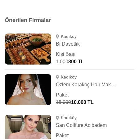
Önerilen Firmalar
Kadıköy
Bi Davetlik
Kişi Başı
1.000
800 TL
Kadıköy
Özlem Karakoç Hair Make Up Artist
Paket
15.000
10.000 TL
Kadıköy
San Coiffure Acıbadem
Paket