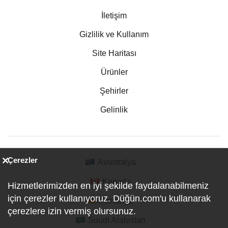
İletişim
Gizlilik ve Kullanım
Site Haritası
Ürünler
Şehirler
Gelinlik
Çerezler
Avustralya
Kanada
Hizmetlerimizden en iyi şekilde faydalanabilmeniz
için çerezler kullanıyoruz. Düğün.com'u kullanarak
Almanya
çerezlere izin vermiş olursunuz.
Suudi Arabistan