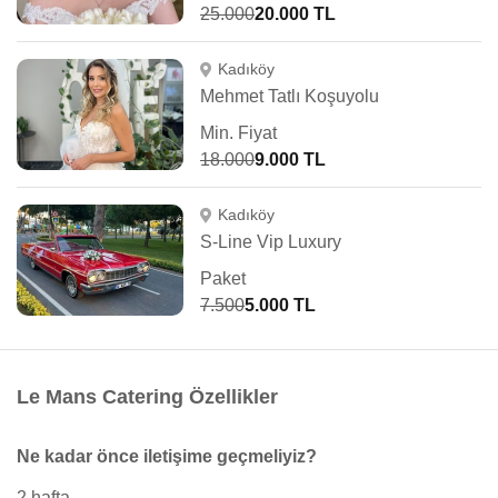
25.000
20.000 TL
Kadıköy
Mehmet Tatlı Koşuyolu
Min. Fiyat
18.000
9.000 TL
Kadıköy
S-Line Vip Luxury
Paket
7.500
5.000 TL
Le Mans Catering Özellikler
Ne kadar önce iletişime geçmeliyiz?
2 hafta