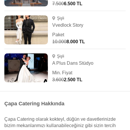
7.500
6.500 TL
Şişli
Vvedlock Story
Paket
10.000
8.000 TL
Şişli
A Plus Dans Stüdyo
Min. Fiyat
3.600
2.500 TL
Çapa Catering Hakkında
Çapa Catering olarak kokteyl, düğün ve davetlerinizde
bizim mekanlarımızı kullanabileceğiniz gibi sizin tercih