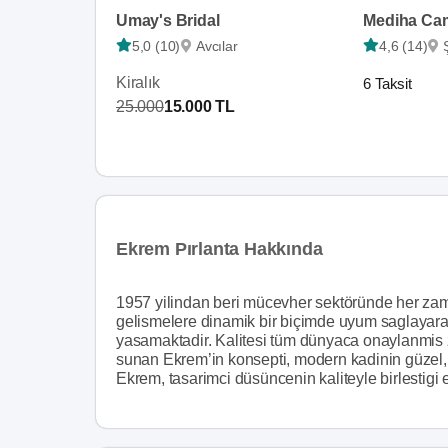
Umay's Bridal
Mediha Ca
5,0 (10)
Avcılar
4,6 (14)
Kiralık
6 Taksit
25.000
15.000 TL
Ekrem Pırlanta Hakkında
1957 yilindan beri mücevher sektöründe her z
gelismelere dinamik bir biçimde uyum saglayarak
yasamaktadir. Kalitesi tüm dünyaca onaylanmis ze
sunan Ekrem’in konsepti, modern kadinin güzel, 
Ekrem, tasarimci düsüncenin kaliteyle birlestigi e