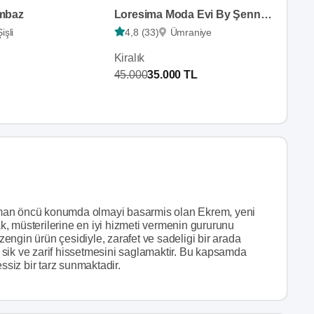
mbaz
Loresima Moda Evi By Şennur Kosif
Şişli
4,8 (33)
Ümraniye
Kiralık
45.000
35.000 TL
aman öncü konumda olmayi basarmis olan Ekrem, yeni
, müsterilerine en iyi hizmeti vermenin gururunu
ngin ürün çesidiyle, zarafet ve sadeligi bir arada
sik ve zarif hissetmesini saglamaktir. Bu kapsamda
ssiz bir tarz sunmaktadir.