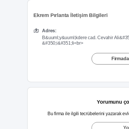
Ekrem Pırlanta İletişim Bilgileri
Adres:
B&uuml;y&uuml;kdere cad. Cevahir Ali&#35
&#350;i&#351;li<br>
Firmada
Yorumunu ço
Bu firma ile ilgili tecrübelerini yazarak ev
Yo