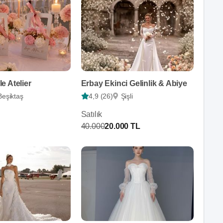
e Atelier
Erbay Ekinci Gelinlik & Abiye
Beşiktaş
4,9 (26)
Şişli
Satılık
40.000
20.000 TL