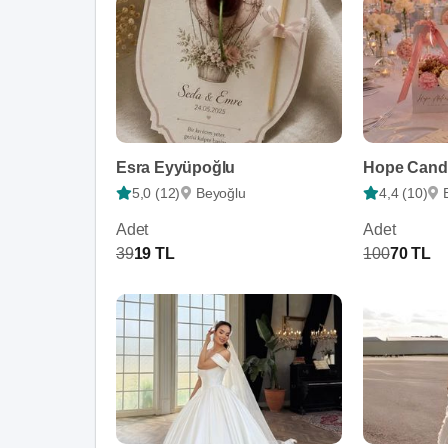
Esra Eyyüpoğlu
Hope Candl
5,0 (12)
Beyoğlu
4,4 (10)
Adet
Adet
39
19 TL
100
70 TL