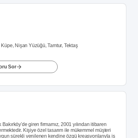
ye, Küpe, Nişan Yüzüğü, Tamtur, Tektaş
oru Sor
Bakırköy'de giren firmamız, 2001 yılından itibaren
mektedir. Kişiye özel tasarım ile mükemmel müşteri
ygun sürekli yenilenen kendine özgü kreasyonlarıyla iş