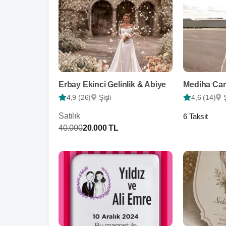
Erbay Ekinci Gelinlik & Abiye
Mediha Ca
4,9 (26)
Şişli
4,6 (14)
Satılık
6 Taksit
40.000
20.000 TL