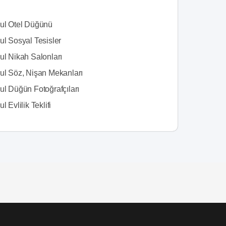
bul Otel Düğünü
ul Sosyal Tesisler
ul Nikah Salonları
bul Söz, Nişan Mekanları
ul Düğün Fotoğrafçıları
l Evlilik Teklifi