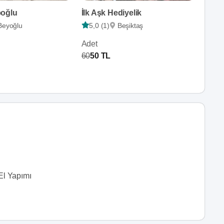
poğlu
İlk Aşk Hediyelik
Beyoğlu
5,0 (1)
Beşiktaş
Adet
60
50 TL
El Yapımı