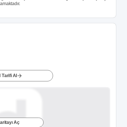
lamaktadır.
 Tarifi Al
aritayı Aç