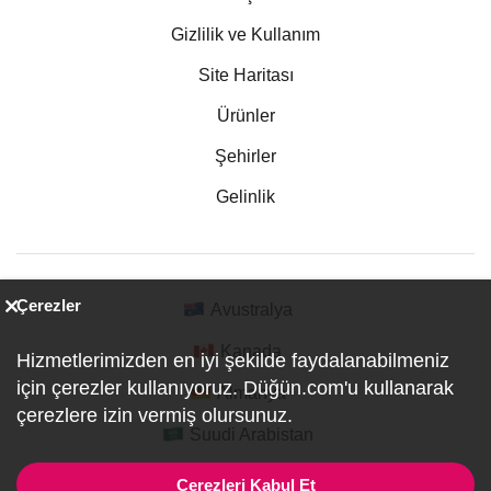
Gizlilik ve Kullanım
Site Haritası
Ürünler
Şehirler
Gelinlik
Çerezler
Avustralya
Kanada
Hizmetlerimizden en iyi şekilde faydalanabilmeniz
için çerezler kullanıyoruz. Düğün.com'u kullanarak
Almanya
çerezlere izin vermiş olursunuz.
Suudi Arabistan
Çerezleri Kabul Et