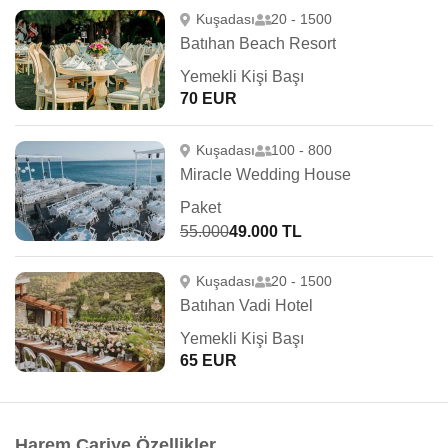
Kuşadası
20 - 1500
Batıhan Beach Resort
Yemekli Kişi Başı
70 EUR
Kuşadası
100 - 800
Miracle Wedding House
Paket
55.000
49.000 TL
Kuşadası
20 - 1500
Batıhan Vadi Hotel
Yemekli Kişi Başı
65 EUR
Harem Cariye Özellikler