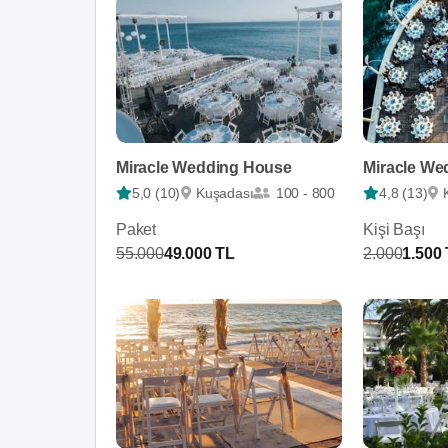
Miracle Wedding House
Miracle We
5,0 (10)
Kuşadası
100 - 800
4,8 (13)
Paket
Kişi Başı
55.000
49.000 TL
2.000
1.500