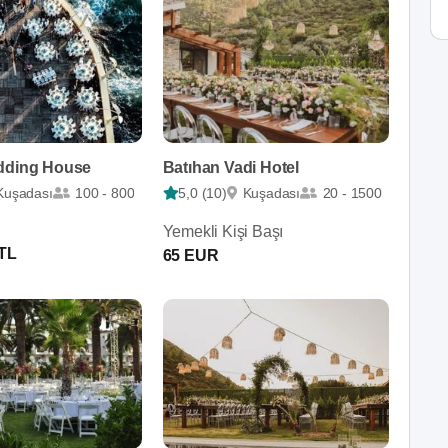
dding House
Batıhan Vadi Hotel
Kuşadası
100 - 800
5,0 (10)
Kuşadası
20 - 1500
Yemekli Kişi Başı
 TL
65 EUR