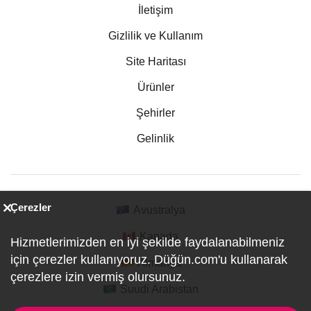
İletişim
Gizlilik ve Kullanım
Site Haritası
Ürünler
Şehirler
Gelinlik
Çerezler
Avustralya
Kanada
Hizmetlerimizden en iyi şekilde faydalanabilmeniz
için çerezler kullanıyoruz. Düğün.com'u kullanarak
Almanya
çerezlere izin vermiş olursunuz.
Suudi Arabistan