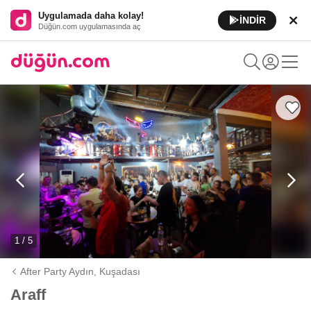
Uygulamada daha kolay!
İNDİR
Düğün.com uygulamasında aç
1 / 5
After Party Aydın,
Kuşadası
Araff