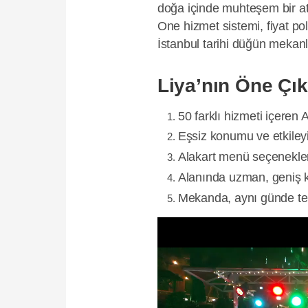
doğa içinde muhteşem bir at
One hizmet sistemi, fiyat po
İstanbul tarihi düğün mekanl
Liya’nın Öne Çık
50 farklı hizmeti içeren 
Eşsiz konumu ve etkiley
Alakart menü seçenekler
Alanında uzman, geniş 
Mekanda, aynı günde tek