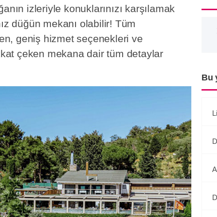
ğanın izleriyle konuklarınızı karşılamak
ız düğün mekanı olabilir! Tüm
eren, geniş hizmet seçenekleri ve
ikkat çeken mekana dair tüm detaylar
Bu 
L
D
A
D