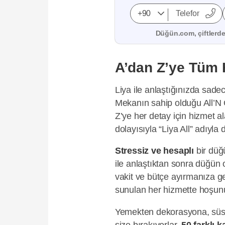
Düğün.com, çiftlerden
A’dan Z’ye Tüm 
Liya ile anlaştığınızda sad
Mekanın sahip olduğu All’N 
Z’ye her detay için hizmet a
dolayısıyla “Liya All” adıyla d
Stressiz ve hesaplı
bir düğ
ile anlaştıktan sonra düğün 
vakit ve bütçe ayırmanıza 
sunulan her hizmette hoşun
Yemekten dekorasyona, süsl
size bırakıyorlar.
50 farklı k