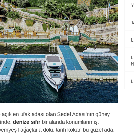
Y
T
L
L
N
L
 açık en ufak adası olan Sedef Adası’nın güney
çinde,
denize sıfır
bir alanda konumlanmış.
emyeşil ağaçlarla dolu, tarih kokan bu güzel ada,