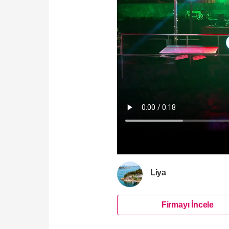
Liya
Firmayı İncele