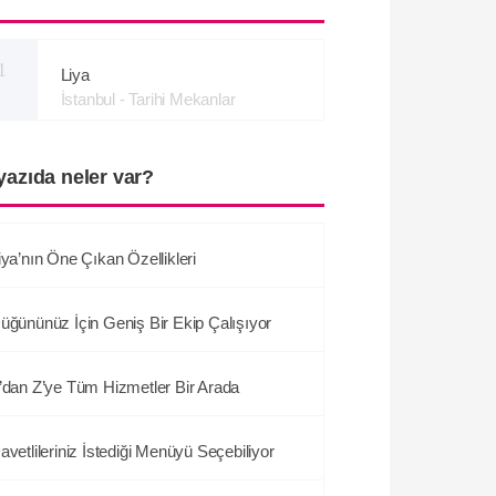
1
Liya
İstanbul - Tarihi Mekanlar
yazıda neler var?
iya’nın Öne Çıkan Özellikleri
üğününüz İçin Geniş Bir Ekip Çalışıyor
’dan Z’ye Tüm Hizmetler Bir Arada
avetlileriniz İstediği Menüyü Seçebiliyor