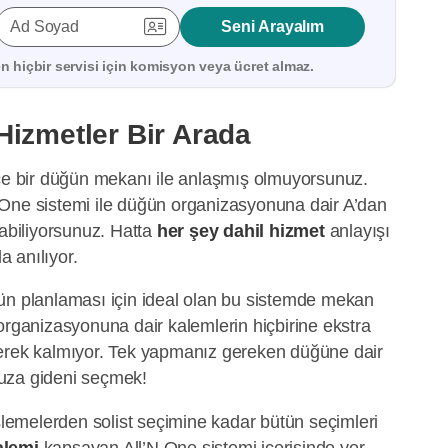
Ad Soyad
Seni Arayalım
 hiçbir servisi için
komisyon veya ücret almaz.
Hizmetler Bir Arada
ece bir düğün mekanı ile anlaşmış olmuyorsunuz.
One sistemi ile düğün organizasyonuna dair A’dan
labiliyorsunuz. Hatta
her şey dahil hizmet
anlayışı
a anılıyor.
ün planlaması için ideal olan bu sistemde mekan
organizasyonuna dair kalemlerin hiçbirine ekstra
gerek kalmıyor. Tek yapmanız gereken düğüne dair
uza gideni seçmek!
emelerden solist seçimine kadar bütün seçimleri
alemi
kapsayan All’N One sistemi içerisinde yer