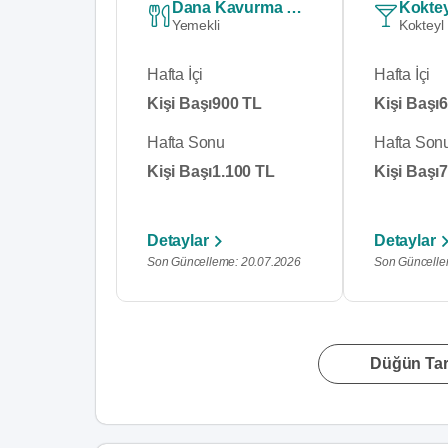
Dana Kavurma Menü
Kokte
Yemekli
Kokteyl
Hafta İçi
Hafta İçi
Kişi Başı
900 TL
Kişi Başı
6
Hafta Sonu
Hafta Son
Kişi Başı
1.100 TL
Kişi Başı
7
Detaylar
Detaylar
Son Güncelleme: 20.07.2026
Son Güncelle
Düğün Tari