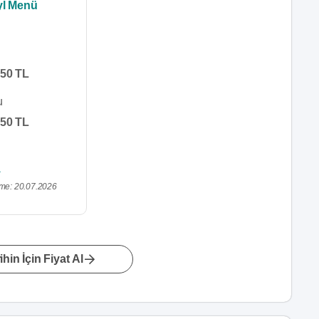
yl Menü
50 TL
u
50 TL
me: 20.07.2026
hin İçin Fiyat Al