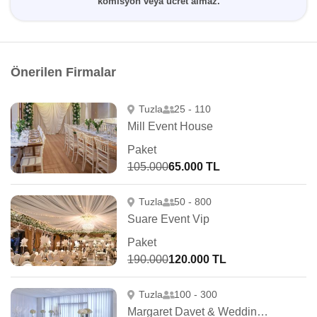
komisyon veya ücret almaz.
Önerilen Firmalar
Tuzla
25 - 110
Mill Event House
Paket
105.000
65.000 TL
Tuzla
50 - 800
Suare Event Vip
Paket
190.000
120.000 TL
Tuzla
100 - 300
Margaret Davet & Wedding House