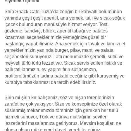
Yiyecek / İçecek
Ship Shack Cafe Tuzla’da zengin bir kahvaltı bölümünün
yanında çeşit çeşit aperitif, ana yemek, tatlı ve sıcak-soğuk
içecek bulunduran menüsüyle hizmet veriyor. Tost,
gözleme, sandviç, börek, aperitif tabağı ve patates
kızartması seçeneklerimizle yemeğinize güzel bir
başlangıç yapabilirsiniz. Ana yemek için tavuk ve kırmızı et
yemeklerimizin yanında burger, pilav, mantı ve salata
seçenekleri sunuyoruz. Tatlı menümüzde şerbetli, sütlü ve
meyveli türlü türlü lezzet var. Sıcak servis edilen fıstıklı ve
ballı tatlılarımızın, ev yapımı fırın sütlacımızın,
profiterolümüzün tadına bakabileceğiniz gibi kuruyemiş ve
kurabiye tabaklarımızı da tercih edebilirsiniz.
Şirin mi şirin kır bahçemiz, söz ve nişan törenlerinizin
zarafetine çok yakışıyor. Size ve konseptinize özel olarak
süslenmiş mekanımızda töreniniz için gereken her türlü
hizmeti sunuyor, Türk ve dünya mutfağının sevilen
lezzetlerini masalarınıza getiriyoruz. Mevsim koşulları ne
olursa olsun mükemmel daveti verebileceğiniz