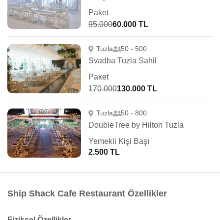
Paket
95.000
60.000 TL
Tuzla
50 - 500
Svadba Tuzla Sahil
Paket
170.000
130.000 TL
Tuzla
50 - 800
DoubleTree by Hilton Tuzla
Yemekli Kişi Başı
2.500 TL
Ship Shack Cafe Restaurant Özellikler
Fiziksel Özellikler